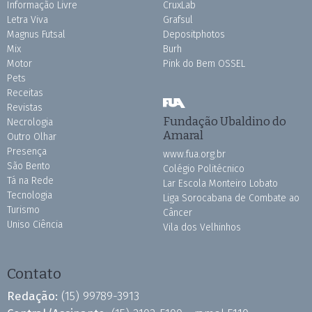
Informação Livre
CruxLab
Letra Viva
Grafsul
Magnus Futsal
Depositphotos
Mix
Burh
Motor
Pink do Bem OSSEL
Pets
Receitas
Revistas
Fundação Ubaldino do
Necrologia
Amaral
Outro Olhar
Presença
www.fua.org.br
São Bento
Colégio Politécnico
Tá na Rede
Lar Escola Monteiro Lobato
Tecnologia
Liga Sorocabana de Combate ao
Turismo
Câncer
Uniso Ciência
Vila dos Velhinhos
Contato
Redação:
(15) 99789-3913