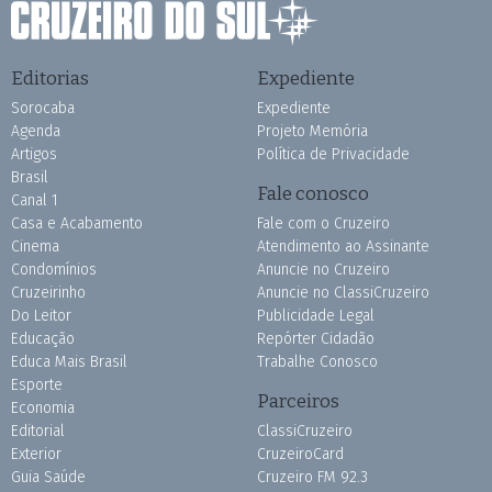
Editorias
Expediente
Sorocaba
Expediente
Agenda
Projeto Memória
Artigos
Política de Privacidade
Brasil
Fale conosco
Canal 1
Casa e Acabamento
Fale com o Cruzeiro
Cinema
Atendimento ao Assinante
Condomínios
Anuncie no Cruzeiro
Cruzeirinho
Anuncie no ClassiCruzeiro
Do Leitor
Publicidade Legal
Educação
Repórter Cidadão
Educa Mais Brasil
Trabalhe Conosco
Esporte
Parceiros
Economia
Editorial
ClassiCruzeiro
Exterior
CruzeiroCard
Guia Saúde
Cruzeiro FM 92.3