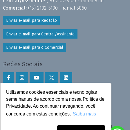
Central/Assinante:
(15) 2102-5100 - ramal 5110
Comercial:
(15) 2102-5100 - ramal 5060
Enviar e-mail para Redação
Enviar e-mail para Central/Assinante
Enviar e-mail para o Comercial
Redes Sociais
Utilizamos cookies essenciais e tecnologias
Faça download do aplicativo
semelhantes de acordo com a nossa Política de
Privacidade. Ao continuar navegando, você
Play Store e App Store
concorda com estas condições.
Saiba mais
Todos os direitos reservados © 2025 Cruzeiro do Sul