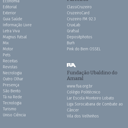
Economia
Editorial
ClassiCruzeiro
Exterior
CruzeiroCard
Guia Saúde
Cruzeiro FM 92.3
Informação Livre
CruxLab
Letra Viva
Grafsul
Magnus Futsal
Depositphotos
Mix
Burh
Motor
Pink do Bem OSSEL
Pets
Receitas
Revistas
Fundação Ubaldino do
Necrologia
Amaral
Outro Olhar
Presença
www.fua.org.br
São Bento
Colégio Politécnico
Tá na Rede
Lar Escola Monteiro Lobato
Tecnologia
Liga Sorocabana de Combate ao
Turismo
Câncer
Uniso Ciência
Vila dos Velhinhos