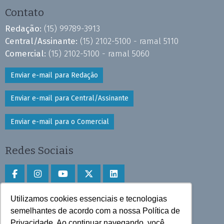
Contato
Redação:
(15) 99789-3913
Central/Assinante:
(15) 2102-5100 - ramal 5110
Comercial:
(15) 2102-5100 - ramal 5060
Enviar e-mail para Redação
Enviar e-mail para Central/Assinante
Enviar e-mail para o Comercial
Redes Sociais
Utilizamos cookies essenciais e tecnologias
Faça download do aplicativo
semelhantes de acordo com a nossa Política de
Privacidade. Ao continuar navegando, você
Play Store e App Store