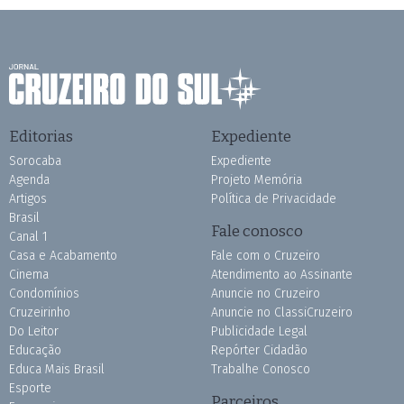
Editorias
Expediente
Sorocaba
Expediente
Agenda
Projeto Memória
Artigos
Política de Privacidade
Brasil
Fale conosco
Canal 1
Casa e Acabamento
Fale com o Cruzeiro
Cinema
Atendimento ao Assinante
Condomínios
Anuncie no Cruzeiro
Cruzeirinho
Anuncie no ClassiCruzeiro
Do Leitor
Publicidade Legal
Educação
Repórter Cidadão
Educa Mais Brasil
Trabalhe Conosco
Esporte
Parceiros