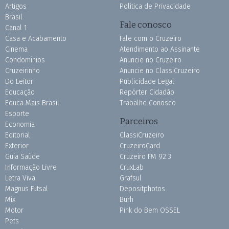
Artigos
Política de Privacidade
Brasil
Fale conosco
Canal 1
Casa e Acabamento
Fale com o Cruzeiro
Cinema
Atendimento ao Assinante
Condomínios
Anuncie no Cruzeiro
Cruzeirinho
Anuncie no ClassiCruzeiro
Do Leitor
Publicidade Legal
Educação
Repórter Cidadão
Educa Mais Brasil
Trabalhe Conosco
Esporte
Parceiros
Economia
Editorial
ClassiCruzeiro
Exterior
CruzeiroCard
Guia Saúde
Cruzeiro FM 92.3
Informação Livre
CruxLab
Letra Viva
Grafsul
Magnus Futsal
Depositphotos
Mix
Burh
Motor
Pink do Bem OSSEL
Pets