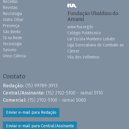
Receitas
Revistas
Fundação Ubaldino do
Necrologia
Amaral
Outro Olhar
Presença
www.fua.org.br
São Bento
Colégio Politécnico
Tá na Rede
Lar Escola Monteiro Lobato
Tecnologia
Liga Sorocabana de Combate ao
Turismo
Câncer
Uniso Ciência
Vila dos Velhinhos
Contato
Redação:
(15) 99789-3913
Central/Assinante:
(15) 2102-5100 - ramal 5110
Comercial:
(15) 2102-5100 - ramal 5060
Enviar e-mail para Redação
Enviar e-mail para Central/Assinante