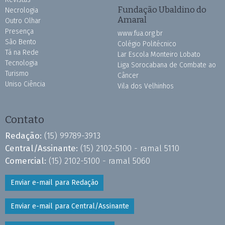
Fundação Ubaldino do
Necrologia
Amaral
Outro Olhar
Presença
www.fua.org.br
São Bento
Colégio Politécnico
Tá na Rede
Lar Escola Monteiro Lobato
Tecnologia
Liga Sorocabana de Combate ao
Turismo
Câncer
Uniso Ciência
Vila dos Velhinhos
Contato
Redação:
(15) 99789-3913
Central/Assinante:
(15) 2102-5100 - ramal 5110
Comercial:
(15) 2102-5100 - ramal 5060
Enviar e-mail para Redação
Enviar e-mail para Central/Assinante