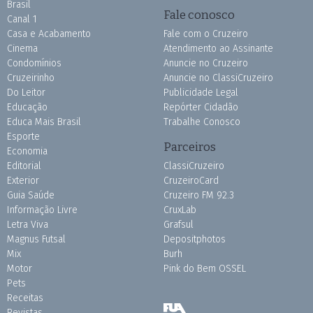
Brasil
Fale conosco
Canal 1
Casa e Acabamento
Fale com o Cruzeiro
Cinema
Atendimento ao Assinante
Condomínios
Anuncie no Cruzeiro
Cruzeirinho
Anuncie no ClassiCruzeiro
Do Leitor
Publicidade Legal
Educação
Repórter Cidadão
Educa Mais Brasil
Trabalhe Conosco
Esporte
Parceiros
Economia
Editorial
ClassiCruzeiro
Exterior
CruzeiroCard
Guia Saúde
Cruzeiro FM 92.3
Informação Livre
CruxLab
Letra Viva
Grafsul
Magnus Futsal
Depositphotos
Mix
Burh
Motor
Pink do Bem OSSEL
Pets
Receitas
Revistas