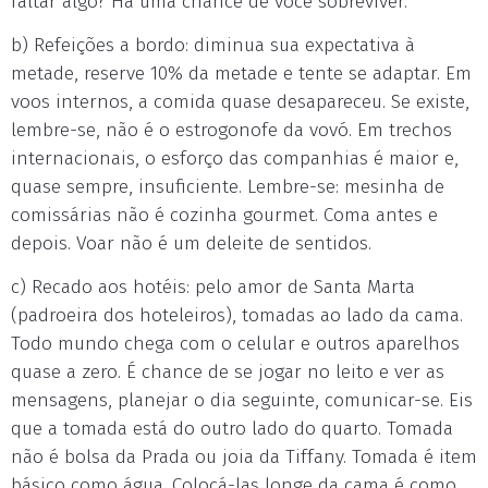
faltar algo? Há uma chance de você sobreviver.
b) Refeições a bordo: diminua sua expectativa à
metade, reserve 10% da metade e tente se adaptar. Em
voos internos, a comida quase desapareceu. Se existe,
lembre-se, não é o estrogonofe da vovó. Em trechos
internacionais, o esforço das companhias é maior e,
quase sempre, insuficiente. Lembre-se: mesinha de
comissárias não é cozinha gourmet. Coma antes e
depois. Voar não é um deleite de sentidos.
c) Recado aos hotéis: pelo amor de Santa Marta
(padroeira dos hoteleiros), tomadas ao lado da cama.
Todo mundo chega com o celular e outros aparelhos
quase a zero. É chance de se jogar no leito e ver as
mensagens, planejar o dia seguinte, comunicar-se. Eis
que a tomada está do outro lado do quarto. Tomada
não é bolsa da Prada ou joia da Tiffany. Tomada é item
básico como água. Colocá-las longe da cama é como