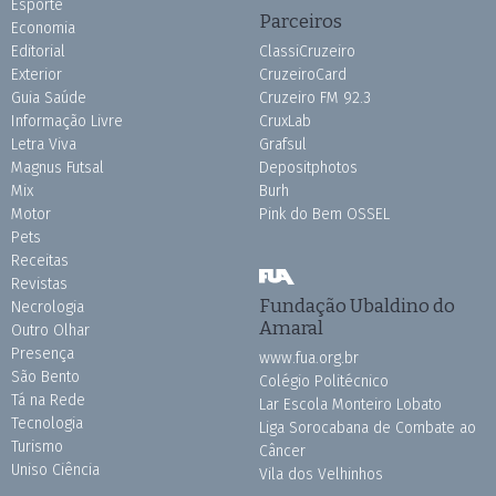
Esporte
Parceiros
Economia
Editorial
ClassiCruzeiro
Exterior
CruzeiroCard
Guia Saúde
Cruzeiro FM 92.3
Informação Livre
CruxLab
Letra Viva
Grafsul
Magnus Futsal
Depositphotos
Mix
Burh
Motor
Pink do Bem OSSEL
Pets
Receitas
Revistas
Fundação Ubaldino do
Necrologia
Amaral
Outro Olhar
Presença
www.fua.org.br
São Bento
Colégio Politécnico
Tá na Rede
Lar Escola Monteiro Lobato
Tecnologia
Liga Sorocabana de Combate ao
Turismo
Câncer
Uniso Ciência
Vila dos Velhinhos