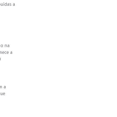
buídas a
io na
mece a
0
m a
que