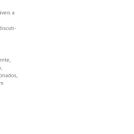
veis a
iscuti-
ente,
,
ionados,
em