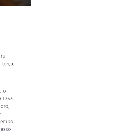
ara
 terça,
r
E o
a Lava
Moro,
e
 tempo
cesso