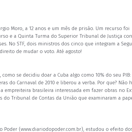
ergio Moro, a 12 anos e um mês de prisão. Um recurso foi
ecurso e a Quinta Turma do Superior Tribunal de Justiça co
es. No STF, dois ministros dos cinco que integram a Seg
reito de mudar o voto. Até agosto!
, como se decidiu doar a Cuba algo como 10% do seu PIB:
peras do Carnaval de 2010 e liberou a verba. Por que? Não 
ma empreiteira brasileira interessada em fazer obras no Ex
cos do Tribunal de Contas da União que examinaram a pap
 do Poder (www.diariodopoder.com.br), estudou o efeito do