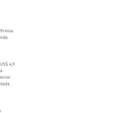
nfirmou
unda
 US$ 4,9
há
terior
elada
s