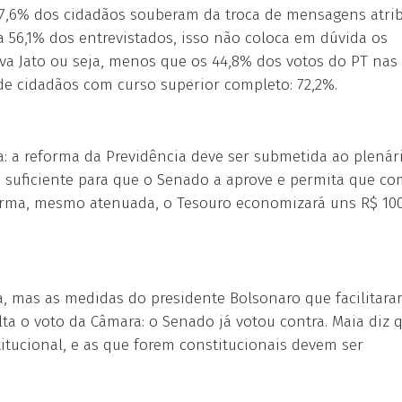
 87,6% dos cidadãos souberam da troca de mensagens atri
a 56,1% dos entrevistados, isso não coloca em dúvida os
Lava Jato ou seja, menos que os 44,8% dos votos do PT nas
 de cidadãos com curso superior completo: 72,2%.
a: a reforma da Previdência deve ser submetida ao plenár
 suficiente para que o Senado a aprove e permita que co
eforma, mesmo atenuada, o Tesouro economizará uns R$ 10
a, mas as medidas do presidente Bolsonaro que facilitara
ta o voto da Câmara: o Senado já votou contra. Maia diz 
itucional, e as que forem constitucionais devem ser