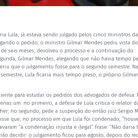
ia Lula, já estava sendo julgado pelos cinco ministros da
ando o pedido, o ministro Gilmar Mendes pediu vista do
a de seis meses, devolveu o processo e a continuação do
segunda, Gilmar Mendes, alegando que não havia tempo p
eriu que o julgamento fosse para o segundo semestre. Na
mestre, Lula ficaria mais tempo preso, o próprio Gilma
ciente para estudar os pedidos dos advogados de defesa. 
nas um: no primeiro, a defesa de Lula critica o relator d
scher; no segundo, pede a suspeição do então juiz Sergio 
 disse que, no processo em que Lula foi condenado, “houv
evaram “à condenação injusta e ilegal”. Frase: “Não daria
 não decidir: o julgamento ficou para agosto, depois do re