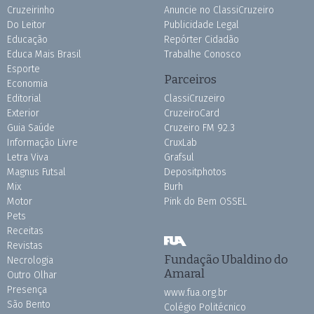
Cruzeirinho
Anuncie no ClassiCruzeiro
Do Leitor
Publicidade Legal
Educação
Repórter Cidadão
Educa Mais Brasil
Trabalhe Conosco
Esporte
Parceiros
Economia
Editorial
ClassiCruzeiro
Exterior
CruzeiroCard
Guia Saúde
Cruzeiro FM 92.3
Informação Livre
CruxLab
Letra Viva
Grafsul
Magnus Futsal
Depositphotos
Mix
Burh
Motor
Pink do Bem OSSEL
Pets
Receitas
Revistas
Fundação Ubaldino do
Necrologia
Amaral
Outro Olhar
Presença
www.fua.org.br
São Bento
Colégio Politécnico