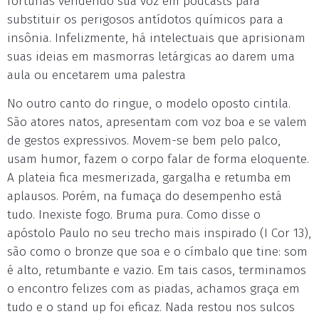
fortunas vendendo sua voz em podcasts para
substituir os perigosos antídotos químicos para a
insônia. Infelizmente, há intelectuais que aprisionam
suas ideias em masmorras letárgicas ao darem uma
aula ou encetarem uma palestra
No outro canto do ringue, o modelo oposto cintila.
São atores natos, apresentam com voz boa e se valem
de gestos expressivos. Movem-se bem pelo palco,
usam humor, fazem o corpo falar de forma eloquente.
A plateia fica mesmerizada, gargalha e retumba em
aplausos. Porém, na fumaça do desempenho está
tudo. Inexiste fogo. Bruma pura. Como disse o
apóstolo Paulo no seu trecho mais inspirado (I Cor 13),
são como o bronze que soa e o címbalo que tine: som
é alto, retumbante e vazio. Em tais casos, terminamos
o encontro felizes com as piadas, achamos graça em
tudo e o stand up foi eficaz. Nada restou nos sulcos