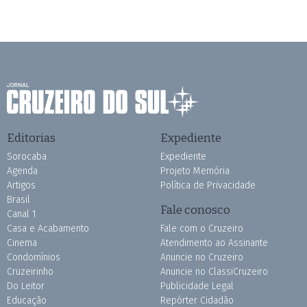
Editorias
Expediente
Sorocaba
Expediente
Agenda
Projeto Memória
Artigos
Política de Privacidade
Brasil
Fale conosco
Canal 1
Casa e Acabamento
Fale com o Cruzeiro
Cinema
Atendimento ao Assinante
Condomínios
Anuncie no Cruzeiro
Cruzeirinho
Anuncie no ClassiCruzeiro
Do Leitor
Publicidade Legal
Educação
Repórter Cidadão