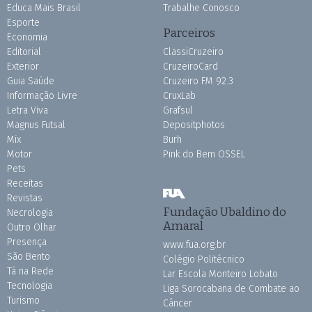
Educa Mais Brasil
Trabalhe Conosco
Esporte
Parceiros
Economia
Editorial
ClassiCruzeiro
Exterior
CruzeiroCard
Guia Saúde
Cruzeiro FM 92.3
Informação Livre
CruxLab
Letra Viva
Grafsul
Magnus Futsal
Depositphotos
Mix
Burh
Motor
Pink do Bem OSSEL
Pets
Receitas
Revistas
Fundação Ubaldino do
Necrologia
Amaral
Outro Olhar
Presença
www.fua.org.br
São Bento
Colégio Politécnico
Tá na Rede
Lar Escola Monteiro Lobato
Tecnologia
Liga Sorocabana de Combate ao
Turismo
Câncer