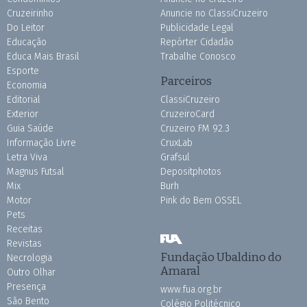
Cruzeirinho
Anuncie no ClassiCruzeiro
Do Leitor
Publicidade Legal
Educação
Repórter Cidadão
Educa Mais Brasil
Trabalhe Conosco
Esporte
Parceiros
Economia
Editorial
ClassiCruzeiro
Exterior
CruzeiroCard
Guia Saúde
Cruzeiro FM 92.3
Informação Livre
CruxLab
Letra Viva
Grafsul
Magnus Futsal
Depositphotos
Mix
Burh
Motor
Pink do Bem OSSEL
Pets
Receitas
Revistas
Fundação Ubaldino do
Necrologia
Amaral
Outro Olhar
Presença
www.fua.org.br
São Bento
Colégio Politécnico