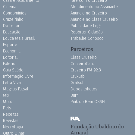
Casa e Acabamento
Fale com o Cruzeiro
Cinema
Atendimento ao Assinante
Condomínios
Anuncie no Cruzeiro
Cruzeirinho
Anuncie no ClassiCruzeiro
Do Leitor
Publicidade Legal
Educação
Repórter Cidadão
Educa Mais Brasil
Trabalhe Conosco
Esporte
Parceiros
Economia
Editorial
ClassiCruzeiro
Exterior
CruzeiroCard
Guia Saúde
Cruzeiro FM 92.3
Informação Livre
CruxLab
Letra Viva
Grafsul
Magnus Futsal
Depositphotos
Mix
Burh
Motor
Pink do Bem OSSEL
Pets
Receitas
Revistas
Fundação Ubaldino do
Necrologia
Amaral
Outro Olhar