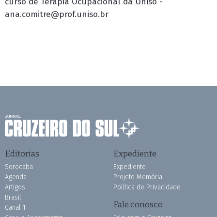
curso de Terapia Ocupacional da Uniso -
ana.comitre@prof.uniso.br
Editorias
Expediente
Sorocaba
Expediente
Agenda
Projeto Memória
Artigos
Política de Privacidade
Brasil
Fale conosco
Canal 1