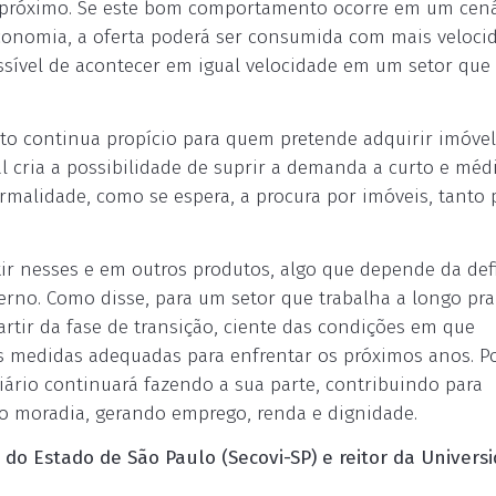
o próximo. Se este bom comportamento ocorre em um cená
conomia, a oferta poderá ser consumida com mais veloci
ível de acontecer em igual velocidade em um setor que 
to continua propício para quem pretende adquirir imóvel.
l cria a possibilidade de suprir a demanda a curto e méd
rmalidade, como se espera, a procura por imóveis, tanto 
ir nesses e em outros produtos, algo que depende da def
erno. Como disse, para um setor que trabalha a longo pra
partir da fase de transição, ciente das condições em que
 as medidas adequadas para enfrentar os próximos anos. P
liário continuará fazendo a sua parte, contribuindo para
do moradia, gerando emprego, renda e dignidade.
 do Estado de São Paulo (Secovi-SP) e reitor da Univers