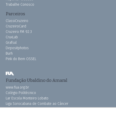
Trabalhe Conosco
Parceiros
ClassiCruzeiro
CruzeiroCard
Cruzeiro FM 92.3
CruxLab
Grafsul
Depositphotos
Burh
Pink do Bem OSSEL
Fundação Ubaldino do Amaral
www.fua.org.br
Colégio Politécnico
Lar Escola Monteiro Lobato
Liga Sorocabana de Combate ao Câncer
Vila dos Velhinhos