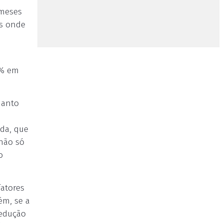
 meses
es onde
5% em
uanto
da, que
não só
o
fatores
ém, se a
redução