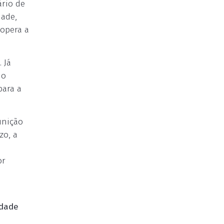
rio de
dade,
opera a
 Já
io
para a
inição
zo, a
or
idade