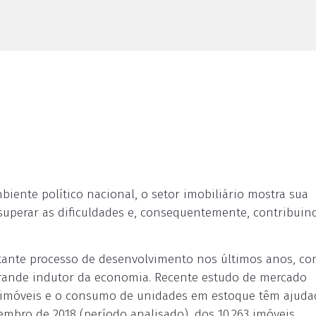
ente político nacional, o setor imobiliário mostra sua
 superar as dificuldades e, consequentemente, contribuin
ante processo de desenvolvimento nos últimos anos, co
grande indutor da economia. Recente estudo de mercado
e imóveis e o consumo de unidades em estoque têm ajuda
embro de 2018 (período analisado), dos 10.263 imóveis