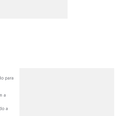
do para
m a
do a