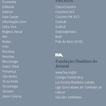
Parceiros
Economia
Editorial
ClassiCruzeiro
Exterior
CruzeiroCard
Guia Saúde
Cruzeiro FM 92.3
Informação Livre
CruxLab
Letra Viva
Grafsul
Magnus Futsal
Depositphotos
Mix
Burh
Motor
Pink do Bem OSSEL
Pets
Receitas
Revistas
Fundação Ubaldino do
Necrologia
Amaral
Outro Olhar
Presença
www.fua.org.br
São Bento
Colégio Politécnico
Tá na Rede
Lar Escola Monteiro Lobato
Tecnologia
Liga Sorocabana de Combate ao
Turismo
Câncer
Uniso Ciência
Vila dos Velhinhos