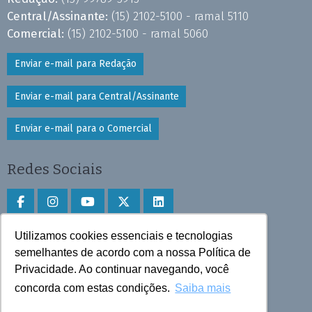
Central/Assinante:
(15) 2102-5100 - ramal 5110
Comercial:
(15) 2102-5100 - ramal 5060
Enviar e-mail para Redação
Enviar e-mail para Central/Assinante
Enviar e-mail para o Comercial
Redes Sociais
Utilizamos cookies essenciais e tecnologias
Faça download do aplicativo
semelhantes de acordo com a nossa Política de
Privacidade. Ao continuar navegando, você
Play Store e App Store
concorda com estas condições.
Saiba mais