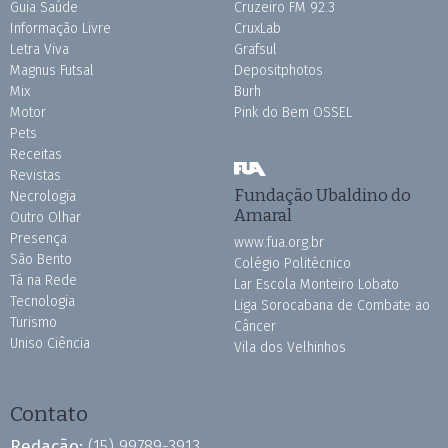
Guia Saúde
Cruzeiro FM 92.3
Informação Livre
CruxLab
Letra Viva
Grafsul
Magnus Futsal
Depositphotos
Mix
Burh
Motor
Pink do Bem OSSEL
Pets
Receitas
Revistas
Fundação Ubaldino do
Necrologia
Amaral
Outro Olhar
Presença
www.fua.org.br
São Bento
Colégio Politécnico
Tá na Rede
Lar Escola Monteiro Lobato
Tecnologia
Liga Sorocabana de Combate ao
Turismo
Câncer
Uniso Ciência
Vila dos Velhinhos
Contato
Redação:
(15) 99789-3913