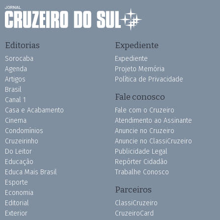
Editorias
Expediente
Sorocaba
Expediente
Agenda
Projeto Memória
Artigos
Política de Privacidade
Brasil
Fale conosco
Canal 1
Casa e Acabamento
Fale com o Cruzeiro
Cinema
Atendimento ao Assinante
Condomínios
Anuncie no Cruzeiro
Cruzeirinho
Anuncie no ClassiCruzeiro
Do Leitor
Publicidade Legal
Educação
Repórter Cidadão
Educa Mais Brasil
Trabalhe Conosco
Esporte
Parceiros
Economia
Editorial
ClassiCruzeiro
Exterior
CruzeiroCard