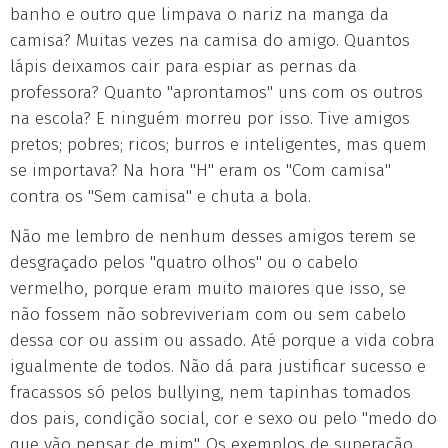
banho e outro que limpava o nariz na manga da
camisa? Muitas vezes na camisa do amigo. Quantos
lápis deixamos cair para espiar as pernas da
professora? Quanto "aprontamos" uns com os outros
na escola? E ninguém morreu por isso. Tive amigos
pretos; pobres; ricos; burros e inteligentes, mas quem
se importava? Na hora "H" eram os "Com camisa"
contra os "Sem camisa" e chuta a bola.
Não me lembro de nenhum desses amigos terem se
desgraçado pelos "quatro olhos" ou o cabelo
vermelho, porque eram muito maiores que isso, se
não fossem não sobreviveriam com ou sem cabelo
dessa cor ou assim ou assado. Até porque a vida cobra
igualmente de todos. Não dá para justificar sucesso e
fracassos só pelos bullying, nem tapinhas tomados
dos pais, condição social, cor e sexo ou pelo "medo do
que vão pensar de mim". Os exemplos de superação