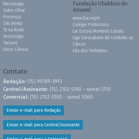
Fundação Ubaldino do
Necrologia
Amaral
Outro Olhar
Presença
www.fua.org.br
São Bento
Colégio Politécnico
Tá na Rede
Lar Escola Monteiro Lobato
Tecnologia
Liga Sorocabana de Combate ao
Turismo
Câncer
Uniso Ciência
Vila dos Velhinhos
Contato
Redação:
(15) 99789-3913
Central/Assinante:
(15) 2102-5100 - ramal 5110
Comercial:
(15) 2102-5100 - ramal 5060
Enviar e-mail para Redação
Enviar e-mail para Central/Assinante