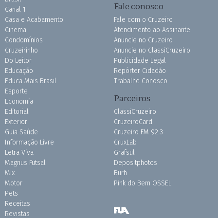
Fale conosco
Canal 1
Casa e Acabamento
Fale com o Cruzeiro
Cinema
Atendimento ao Assinante
Condomínios
Anuncie no Cruzeiro
Cruzeirinho
Anuncie no ClassiCruzeiro
Do Leitor
Publicidade Legal
Educação
Repórter Cidadão
Educa Mais Brasil
Trabalhe Conosco
Esporte
Parceiros
Economia
Editorial
ClassiCruzeiro
Exterior
CruzeiroCard
Guia Saúde
Cruzeiro FM 92.3
Informação Livre
CruxLab
Letra Viva
Grafsul
Magnus Futsal
Depositphotos
Mix
Burh
Motor
Pink do Bem OSSEL
Pets
Receitas
Revistas