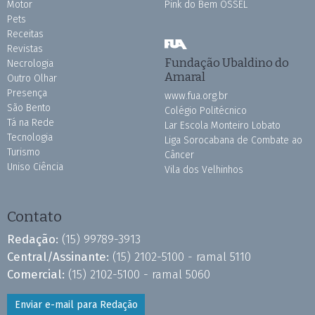
Motor
Pink do Bem OSSEL
Pets
Receitas
Revistas
Fundação Ubaldino do
Necrologia
Amaral
Outro Olhar
Presença
www.fua.org.br
São Bento
Colégio Politécnico
Tá na Rede
Lar Escola Monteiro Lobato
Tecnologia
Liga Sorocabana de Combate ao
Turismo
Câncer
Uniso Ciência
Vila dos Velhinhos
Contato
Redação:
(15) 99789-3913
Central/Assinante:
(15) 2102-5100 - ramal 5110
Comercial:
(15) 2102-5100 - ramal 5060
Enviar e-mail para Redação