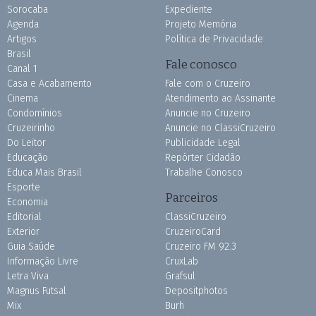
Sorocaba
Expediente
Agenda
Projeto Memória
Artigos
Política de Privacidade
Brasil
Fale conosco
Canal 1
Casa e Acabamento
Fale com o Cruzeiro
Cinema
Atendimento ao Assinante
Condomínios
Anuncie no Cruzeiro
Cruzeirinho
Anuncie no ClassiCruzeiro
Do Leitor
Publicidade Legal
Educação
Repórter Cidadão
Educa Mais Brasil
Trabalhe Conosco
Esporte
Parceiros
Economia
Editorial
ClassiCruzeiro
Exterior
CruzeiroCard
Guia Saúde
Cruzeiro FM 92.3
Informação Livre
CruxLab
Letra Viva
Grafsul
Magnus Futsal
Depositphotos
Mix
Burh