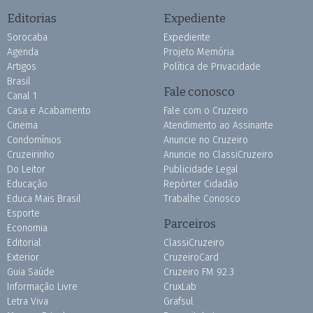
Editorias
Expediente
Sorocaba
Expediente
Agenda
Projeto Memória
Artigos
Política de Privacidade
Brasil
Fale conosco
Canal 1
Casa e Acabamento
Fale com o Cruzeiro
Cinema
Atendimento ao Assinante
Condomínios
Anuncie no Cruzeiro
Cruzeirinho
Anuncie no ClassiCruzeiro
Do Leitor
Publicidade Legal
Educação
Repórter Cidadão
Educa Mais Brasil
Trabalhe Conosco
Esporte
Parceiros
Economia
Editorial
ClassiCruzeiro
Exterior
CruzeiroCard
Guia Saúde
Cruzeiro FM 92.3
Informação Livre
CruxLab
Letra Viva
Grafsul