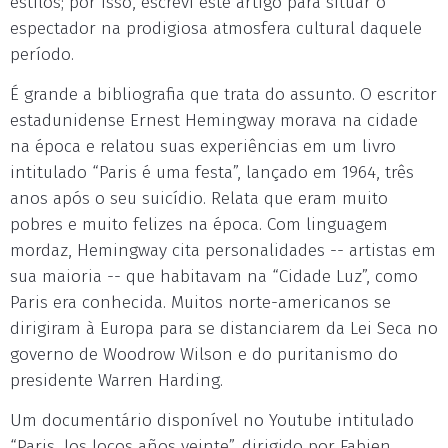
estilos; por isso, escrevi este artigo para situar o
espectador na prodigiosa atmosfera cultural daquele
período.
É grande a bibliografia que trata do assunto. O escritor
estadunidense Ernest Hemingway morava na cidade
na época e relatou suas experiências em um livro
intitulado “Paris é uma festa”, lançado em 1964, três
anos após o seu suicídio. Relata que eram muito
pobres e muito felizes na época. Com linguagem
mordaz, Hemingway cita personalidades -- artistas em
sua maioria -- que habitavam na “Cidade Luz”, como
Paris era conhecida. Muitos norte-americanos se
dirigiram à Europa para se distanciarem da Lei Seca no
governo de Woodrow Wilson e do puritanismo do
presidente Warren Harding.
Um documentário disponível no Youtube intitulado
“Paris, los locos años veinte”, dirigido por Fabien