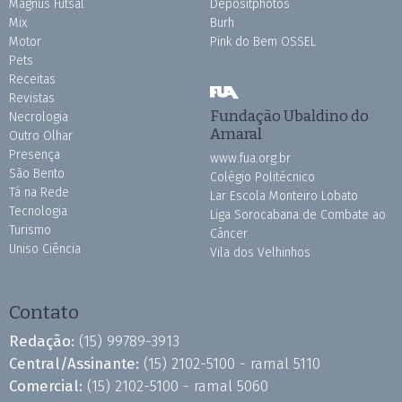
Magnus Futsal
Depositphotos
Mix
Burh
Motor
Pink do Bem OSSEL
Pets
Receitas
Revistas
Fundação Ubaldino do
Necrologia
Amaral
Outro Olhar
Presença
www.fua.org.br
São Bento
Colégio Politécnico
Tá na Rede
Lar Escola Monteiro Lobato
Tecnologia
Liga Sorocabana de Combate ao
Turismo
Câncer
Uniso Ciência
Vila dos Velhinhos
Contato
Redação:
(15) 99789-3913
Central/Assinante:
(15) 2102-5100 - ramal 5110
Comercial:
(15) 2102-5100 - ramal 5060