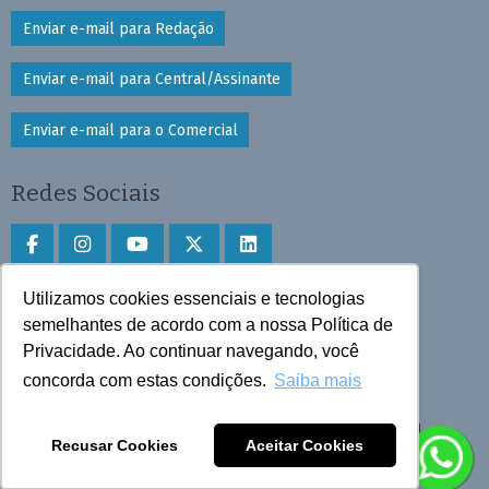
Enviar e-mail para Redação
Enviar e-mail para Central/Assinante
Enviar e-mail para o Comercial
Redes Sociais
Utilizamos cookies essenciais e tecnologias
Faça download do aplicativo
semelhantes de acordo com a nossa Política de
Privacidade. Ao continuar navegando, você
Play Store e App Store
concorda com estas condições.
Saiba mais
Todos os direitos reservados © 2025 Cruzeiro do Sul
Recusar Cookies
Aceitar Cookies