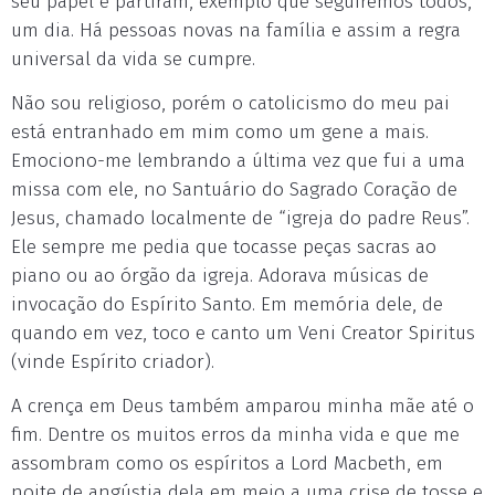
seu papel e partiram, exemplo que seguiremos todos,
um dia. Há pessoas novas na família e assim a regra
universal da vida se cumpre.
Não sou religioso, porém o catolicismo do meu pai
está entranhado em mim como um gene a mais.
Emociono-me lembrando a última vez que fui a uma
missa com ele, no Santuário do Sagrado Coração de
Jesus, chamado localmente de “igreja do padre Reus”.
Ele sempre me pedia que tocasse peças sacras ao
piano ou ao órgão da igreja. Adorava músicas de
invocação do Espírito Santo. Em memória dele, de
quando em vez, toco e canto um Veni Creator Spiritus
(vinde Espírito criador).
A crença em Deus também amparou minha mãe até o
fim. Dentre os muitos erros da minha vida e que me
assombram como os espíritos a Lord Macbeth, em
noite de angústia dela em meio a uma crise de tosse e