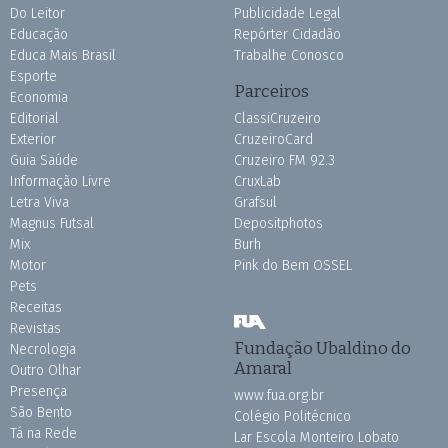
Do Leitor
Publicidade Legal
Educação
Repórter Cidadão
Educa Mais Brasil
Trabalhe Conosco
Esporte
Parceiros
Economia
Editorial
ClassiCruzeiro
Exterior
CruzeiroCard
Guia Saúde
Cruzeiro FM 92.3
Informação Livre
CruxLab
Letra Viva
Grafsul
Magnus Futsal
Depositphotos
Mix
Burh
Motor
Pink do Bem OSSEL
Pets
Receitas
Revistas
Fundação Ubaldino do
Necrologia
Amaral
Outro Olhar
Presença
www.fua.org.br
São Bento
Colégio Politécnico
Tá na Rede
Lar Escola Monteiro Lobato