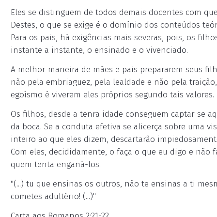
Eles se distinguem de todos demais docentes com que
Destes, o que se exige é o domínio dos conteúdos teór
Para os pais, há exigências mais severas, pois, os filh
instante a instante, o ensinado e o vivenciado.
A melhor maneira de mães e pais prepararem seus filh
não pela embriaguez, pela lealdade e não pela traição
egoísmo é viverem eles próprios segundo tais valores.
Os filhos, desde a tenra idade conseguem captar se a
da boca. Se a conduta efetiva se alicerça sobre uma v
inteiro ao que eles dizem, descartarão impiedosamente 
Com eles, decididamente, o faça o que eu digo e não 
quem tenta enganá-los.
"(...) tu que ensinas os outros, não te ensinas a ti me
cometes adultério! (...)"
Carta aos Romanos 2:21-22