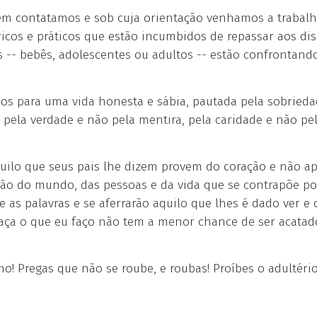
m contatamos e sob cuja orientação venhamos a trabalh
icos e práticos que estão incumbidos de repassar aos dis
os -- bebês, adolescentes ou adultos -- estão confrontand
os para uma vida honesta e sábia, pautada pela sobrieda
, pela verdade e não pela mentira, pela caridade e não pe
quilo que seus pais lhe dizem provem do coração e não a
isão do mundo, das pessoas e da vida que se contrapõe po
as palavras e se aferrarão aquilo que lhes é dado ver e o
faça o que eu faço não tem a menor chance de ser acatado
smo! Pregas que não se roube, e roubas! Proíbes o adultério