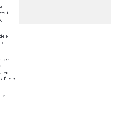
ar.
centes.
o,
de e
lo
penas
r
uvir.
. É tolo
, e