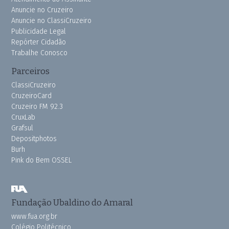
Anuncie no Cruzeiro
Anuncie no ClassiCruzeiro
Publicidade Legal
Repórter Cidadão
Trabalhe Conosco
Parceiros
ClassiCruzeiro
CruzeiroCard
Cruzeiro FM 92.3
CruxLab
Grafsul
Depositphotos
Burh
Pink do Bem OSSEL
Fundação Ubaldino do Amaral
www.fua.org.br
Colégio Politécnico