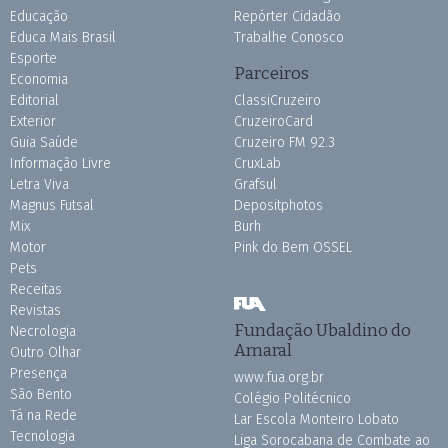
Educação
Repórter Cidadão
Educa Mais Brasil
Trabalhe Conosco
Esporte
Parceiros
Economia
Editorial
ClassiCruzeiro
Exterior
CruzeiroCard
Guia Saúde
Cruzeiro FM 92.3
Informação Livre
CruxLab
Letra Viva
Grafsul
Magnus Futsal
Depositphotos
Mix
Burh
Motor
Pink do Bem OSSEL
Pets
Receitas
Revistas
Fundação Ubaldino do
Necrologia
Amaral
Outro Olhar
Presença
www.fua.org.br
São Bento
Colégio Politécnico
Tá na Rede
Lar Escola Monteiro Lobato
Tecnologia
Liga Sorocabana de Combate ao