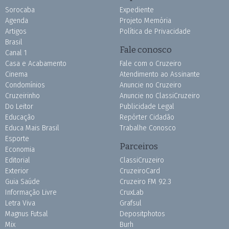
Sorocaba
Expediente
Agenda
Projeto Memória
Artigos
Política de Privacidade
Brasil
Fale conosco
Canal 1
Casa e Acabamento
Fale com o Cruzeiro
Cinema
Atendimento ao Assinante
Condomínios
Anuncie no Cruzeiro
Cruzeirinho
Anuncie no ClassiCruzeiro
Do Leitor
Publicidade Legal
Educação
Repórter Cidadão
Educa Mais Brasil
Trabalhe Conosco
Esporte
Parceiros
Economia
Editorial
ClassiCruzeiro
Exterior
CruzeiroCard
Guia Saúde
Cruzeiro FM 92.3
Informação Livre
CruxLab
Letra Viva
Grafsul
Magnus Futsal
Depositphotos
Mix
Burh