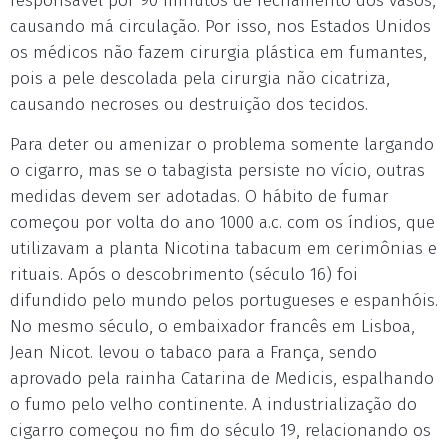
responsável por 90 minutos de fechamento dos vasos,
causando má circulação. Por isso, nos Estados Unidos
os médicos não fazem cirurgia plástica em fumantes,
pois a pele descolada pela cirurgia não cicatriza,
causando necroses ou destruição dos tecidos.
Para deter ou amenizar o problema somente largando
o cigarro, mas se o tabagista persiste no vício, outras
medidas devem ser adotadas. O hábito de fumar
começou por volta do ano 1000 a.c. com os índios, que
utilizavam a planta Nicotina tabacum em cerimônias e
rituais. Após o descobrimento (século 16) foi
difundido pelo mundo pelos portugueses e espanhóis.
No mesmo século, o embaixador francês em Lisboa,
Jean Nicot. levou o tabaco para a França, sendo
aprovado pela rainha Catarina de Medicis, espalhando
o fumo pelo velho continente. A industrialização do
cigarro começou no fim do século 19, relacionando os