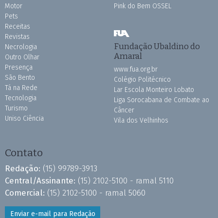
Motor
Pink do Bem OSSEL
Pets
Receitas
Revistas
Fundação Ubaldino do
Necrologia
Amaral
Outro Olhar
Presença
www.fua.org.br
São Bento
Colégio Politécnico
Tá na Rede
Lar Escola Monteiro Lobato
Tecnologia
Liga Sorocabana de Combate ao
Turismo
Câncer
Uniso Ciência
Vila dos Velhinhos
Contato
Redação:
(15) 99789-3913
Central/Assinante:
(15) 2102-5100 - ramal 5110
Comercial:
(15) 2102-5100 - ramal 5060
Enviar e-mail para Redação