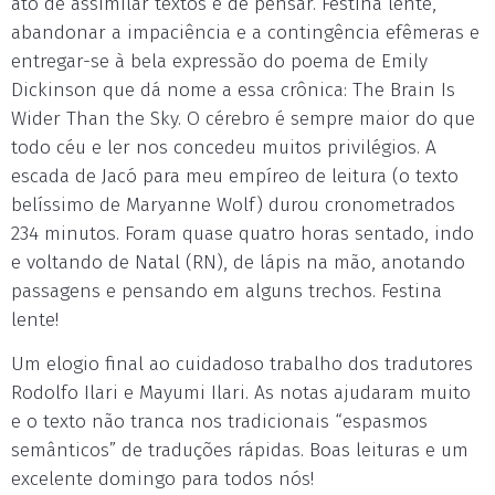
ato de assimilar textos e de pensar. Festina lente,
abandonar a impaciência e a contingência efêmeras e
entregar-se à bela expressão do poema de Emily
Dickinson que dá nome a essa crônica: The Brain Is
Wider Than the Sky. O cérebro é sempre maior do que
todo céu e ler nos concedeu muitos privilégios. A
escada de Jacó para meu empíreo de leitura (o texto
belíssimo de Maryanne Wolf) durou cronometrados
234 minutos. Foram quase quatro horas sentado, indo
e voltando de Natal (RN), de lápis na mão, anotando
passagens e pensando em alguns trechos. Festina
lente!
Um elogio final ao cuidadoso trabalho dos tradutores
Rodolfo Ilari e Mayumi Ilari. As notas ajudaram muito
e o texto não tranca nos tradicionais “espasmos
semânticos” de traduções rápidas. Boas leituras e um
excelente domingo para todos nós!