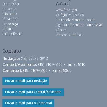
Amaral
Outro Olhar
Presença
www.fua.org.br
São Bento
Colégio Politécnico
Tá na Rede
Lar Escola Monteiro Lobato
Tecnologia
Liga Sorocabana de Combate ao
Turismo
Câncer
Uniso Ciência
Vila dos Velhinhos
Contato
Redação:
(15) 99789-3913
Central/Assinante:
(15) 2102-5100 - ramal 5110
Comercial:
(15) 2102-5100 - ramal 5060
Enviar e-mail para Redação
Enviar e-mail para Central/Assinante
Enviar e-mail para o Comercial