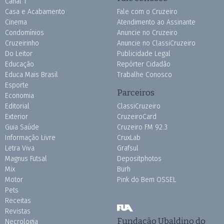
Canal 1
Casa e Acabamento
Fale com o Cruzeiro
Cinema
Atendimento ao Assinante
Condomínios
Anuncie no Cruzeiro
Cruzeirinho
Anuncie no ClassiCruzeiro
Do Leitor
Publicidade Legal
Educação
Repórter Cidadão
Educa Mais Brasil
Trabalhe Conosco
Esporte
Parceiros
Economia
Editorial
ClassiCruzeiro
Exterior
CruzeiroCard
Guia Saúde
Cruzeiro FM 92.3
Informação Livre
CruxLab
Letra Viva
Grafsul
Magnus Futsal
Depositphotos
Mix
Burh
Motor
Pink do Bem OSSEL
Pets
Receitas
Revistas
Fundação Ubaldino do
Necrologia