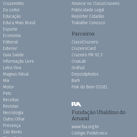
Cruzeirinho
Anuncie no ClassiCruzeiro
Do Leitor
Publicidade Legal
Educação
Repórter Cidadão
Educa Mais Brasil
Trabalhe Conosco
Esporte
Parceiros
Economia
Editorial
ClassiCruzeiro
Exterior
CruzeiroCard
Guia Saúde
Cruzeiro FM 92.3
Informação Livre
CruxLab
Letra Viva
Grafsul
Magnus Futsal
Depositphotos
Mix
Burh
Motor
Pink do Bem OSSEL
Pets
Receitas
Revistas
Fundação Ubaldino do
Necrologia
Amaral
Outro Olhar
Presença
www.fua.org.br
São Bento
Colégio Politécnico