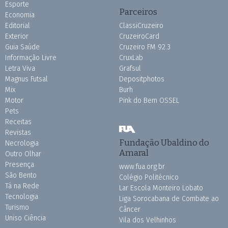
Esporte
Parceiros
Economia
Editorial
ClassiCruzeiro
Exterior
CruzeiroCard
Guia Saúde
Cruzeiro FM 92.3
Informação Livre
CruxLab
Letra Viva
Grafsul
Magnus Futsal
Depositphotos
Mix
Burh
Motor
Pink do Bem OSSEL
Pets
Receitas
Revistas
Fundação Ubaldino do
Necrologia
Amaral
Outro Olhar
Presença
www.fua.org.br
São Bento
Colégio Politécnico
Tá na Rede
Lar Escola Monteiro Lobato
Tecnologia
Liga Sorocabana de Combate ao
Turismo
Câncer
Uniso Ciência
Vila dos Velhinhos