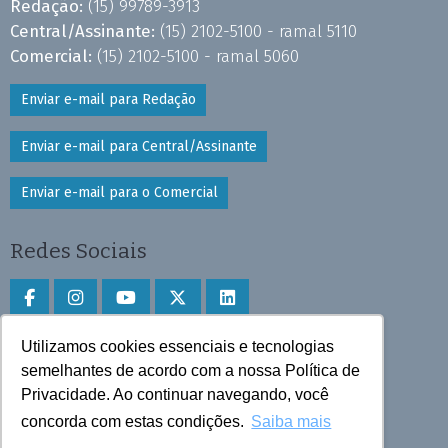
Redação:
(15) 99789-3913
Central/Assinante:
(15) 2102-5100 - ramal 5110
Comercial:
(15) 2102-5100 - ramal 5060
Enviar e-mail para Redação
Enviar e-mail para Central/Assinante
Enviar e-mail para o Comercial
Redes Sociais
Utilizamos cookies essenciais e tecnologias
Faça download do aplicativo
semelhantes de acordo com a nossa Política de
Privacidade. Ao continuar navegando, você
Play Store e App Store
concorda com estas condições.
Saiba mais