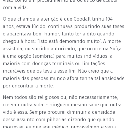
visto como um procedimento burocrático de acabar
com a vida.
O que chamou a atenção é que Goodall tinha 104
anos, estava lúcido, continuava produzindo suas teses
e aparentava bom humor, tanto teria dito quando
chegou à hora: “Isto está demorando muito”. A morte
assistida, ou suicídio autorizado, que ocorre na Suíça
é uma opção (sombria) para muitos indivíduos, a
maioria com doenças terminais ou limitações
incuráveis que os leva a esse fim. Não creio que a
maioria das pessoas mundo afora tenha tal ansiedade
por encontrar a morte.
Nem todos são religiosos ou, não necessariamente,
creem noutra vida. E ninguém mesmo sabe que outra
vida é essa. Sempre procurei diminuir a densidade
desse assunto com pilherias dizendo que quando
morresse, eu que sou médico, provavelmente veria