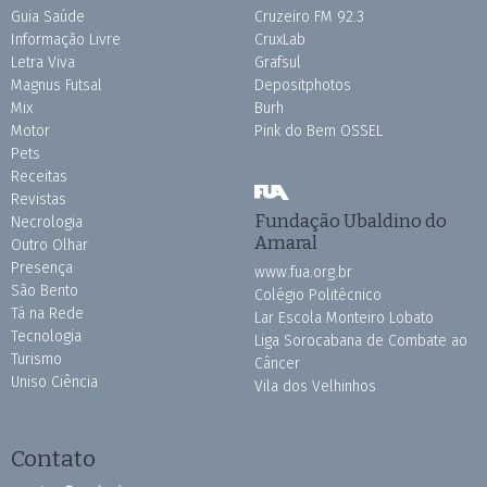
Guia Saúde
Cruzeiro FM 92.3
Informação Livre
CruxLab
Letra Viva
Grafsul
Magnus Futsal
Depositphotos
Mix
Burh
Motor
Pink do Bem OSSEL
Pets
Receitas
Revistas
Fundação Ubaldino do
Necrologia
Amaral
Outro Olhar
Presença
www.fua.org.br
São Bento
Colégio Politécnico
Tá na Rede
Lar Escola Monteiro Lobato
Tecnologia
Liga Sorocabana de Combate ao
Turismo
Câncer
Uniso Ciência
Vila dos Velhinhos
Contato