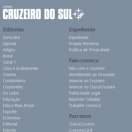
Editorias
Expediente
Sorocaba
Expediente
Agenda
Projeto Memória
Artigos
Política de Privacidade
Brasil
Fale conosco
Canal 1
Casa e Acabamento
Fale com o Cruzeiro
Cinema
Atendimento ao Assinante
Condomínios
Anuncie no Cruzeiro
Cruzeirinho
Anuncie no ClassiCruzeiro
Do Leitor
Publicidade Legal
Educação
Repórter Cidadão
Educa Mais Brasil
Trabalhe Conosco
Esporte
Parceiros
Economia
Editorial
ClassiCruzeiro
Exterior
CruzeiroCard