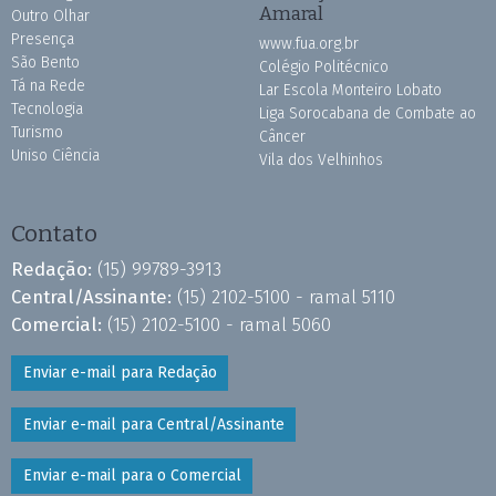
Amaral
Outro Olhar
Presença
www.fua.org.br
São Bento
Colégio Politécnico
Tá na Rede
Lar Escola Monteiro Lobato
Tecnologia
Liga Sorocabana de Combate ao
Turismo
Câncer
Uniso Ciência
Vila dos Velhinhos
Contato
Redação:
(15) 99789-3913
Central/Assinante:
(15) 2102-5100 - ramal 5110
Comercial:
(15) 2102-5100 - ramal 5060
Enviar e-mail para Redação
Enviar e-mail para Central/Assinante
Enviar e-mail para o Comercial