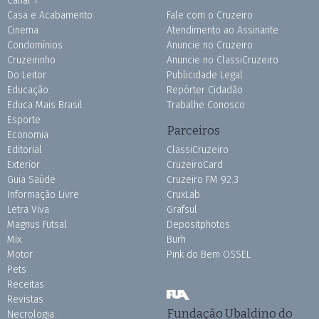
Canal 1
Casa e Acabamento
Fale com o Cruzeiro
Cinema
Atendimento ao Assinante
Condomínios
Anuncie no Cruzeiro
Cruzeirinho
Anuncie no ClassiCruzeiro
Do Leitor
Publicidade Legal
Educação
Repórter Cidadão
Educa Mais Brasil
Trabalhe Conosco
Esporte
Parceiros
Economia
Editorial
ClassiCruzeiro
Exterior
CruzeiroCard
Guia Saúde
Cruzeiro FM 92.3
Informação Livre
CruxLab
Letra Viva
Grafsul
Magnus Futsal
Depositphotos
Mix
Burh
Motor
Pink do Bem OSSEL
Pets
Receitas
Revistas
Fundação Ubaldino do
Necrologia