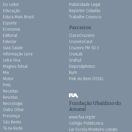
Do Leitor
Publicidade Legal
Educação
Repórter Cidadão
Educa Mais Brasil
Trabalhe Conosco
Esporte
Parceiros
Economia
Editorial
ClassiCruzeiro
Exterior
CruzeiroCard
Guia Saúde
Cruzeiro FM 92.3
Informação Livre
CruxLab
Letra Viva
Grafsul
Magnus Futsal
Depositphotos
Mix
Burh
Motor
Pink do Bem OSSEL
Pets
Receitas
Revistas
Fundação Ubaldino do
Necrologia
Amaral
Outro Olhar
Presença
www.fua.org.br
São Bento
Colégio Politécnico
Tá na Rede
Lar Escola Monteiro Lobato