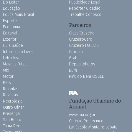
Do Leitor
Publicidade Legal
Educação
Repórter Cidadão
Educa Mais Brasil
Trabalhe Conosco
Esporte
Parceiros
Economia
Editorial
ClassiCruzeiro
Exterior
CruzeiroCard
Guia Saúde
Cruzeiro FM 92.3
Informação Livre
CruxLab
Letra Viva
Grafsul
Magnus Futsal
Depositphotos
Mix
Burh
Motor
Pink do Bem OSSEL
Pets
Receitas
Revistas
Fundação Ubaldino do
Necrologia
Amaral
Outro Olhar
Presença
www.fua.org.br
São Bento
Colégio Politécnico
Tá na Rede
Lar Escola Monteiro Lobato