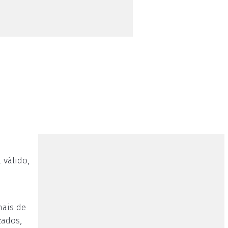
 válido,
mais de
zados,