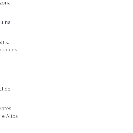
 zona
iu na
ar a
- homens
a
al de
entes
 e Altos