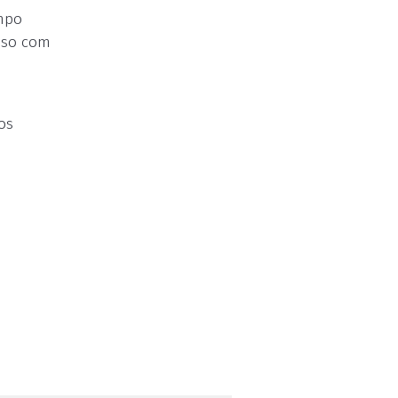
mpo
sso com
os