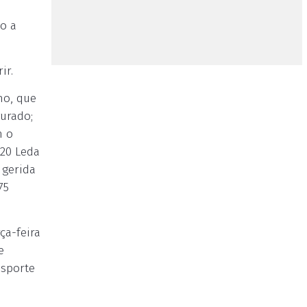
ço a
ir.
ho, que
gurado;
m o
120 Leda
 gerida
75
ça-feira
e
nsporte