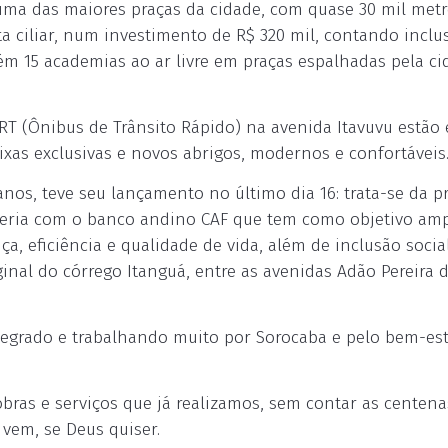
 uma das maiores praças da cidade, com quase 30 mil met
a ciliar, num investimento de R$ 320 mil, contando inclu
 15 academias ao ar livre em praças espalhadas pela ci
RT (Ônibus de Trânsito Rápido) na avenida Itavuvu estão
xas exclusivas e novos abrigos, modernos e confortáveis
os, teve seu lançamento no último dia 16: trata-se da p
eria com o banco andino CAF que tem como objetivo amp
a, eficiência e qualidade de vida, além de inclusão socia
nal do córrego Itanguá, entre as avenidas Adão Pereira 
ntegrado e trabalhando muito por Sorocaba e pelo bem-es
ras e serviços que já realizamos, sem contar as centena
vem, se Deus quiser.