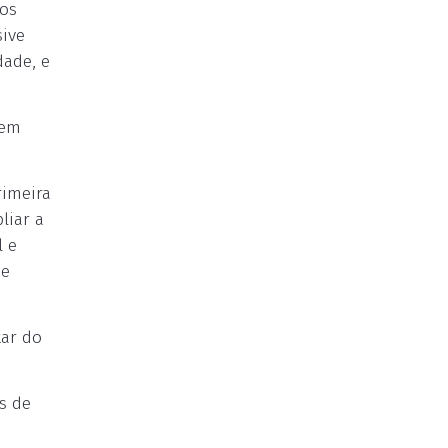
ros
sive
dade, e
 em
.
rimeira
liar a
l e
de
tar do
s de