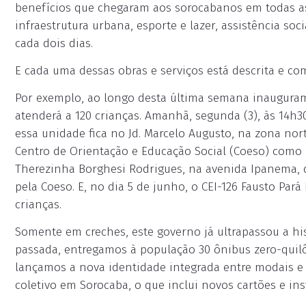
benefícios que chegaram aos sorocabanos em todas as 
infraestrutura urbana, esporte e lazer, assistência soc
cada dois dias.
E cada uma dessas obras e serviços está descrita e co
Por exemplo, ao longo desta última semana inauguramos
atenderá a 120 crianças. Amanhã, segunda (3), às 14h30
essa unidade fica no Jd. Marcelo Augusto, na zona nort
Centro de Orientação e Educação Social (Coeso) como e
Therezinha Borghesi Rodrigues, na avenida Ipanema, 
pela Coeso. E, no dia 5 de junho, o CEI-126 Fausto Par
crianças.
Somente em creches, este governo já ultrapassou a his
passada, entregamos à população 30 ônibus zero-quilô
lançamos a nova identidade integrada entre modais e 
coletivo em Sorocaba, o que inclui novos cartões e ins