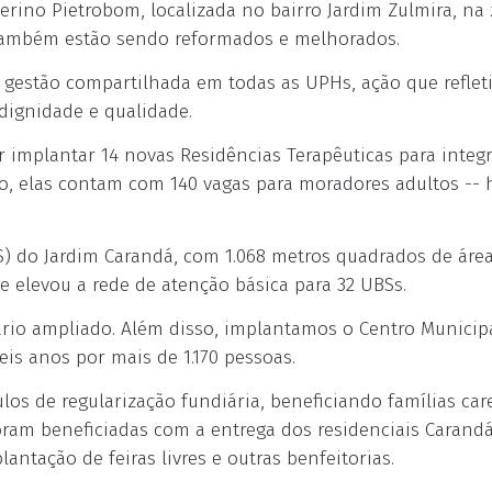
erino Pietrobom, localizada no bairro Jardim Zulmira, na
e também estão sendo reformados e melhorados.
a gestão compartilhada em todas as UPHs, ação que reflet
dignidade e qualidade.
 implantar 14 novas Residências Terapêuticas para integr
do, elas contam com 140 vagas para moradores adultos -
 do Jardim Carandá, com 1.068 metros quadrados de áre
e elevou a rede de atenção básica para 32 UBSs.
ário ampliado. Além disso, implantamos o Centro Municip
is anos por mais de 1.170 pessoas.
los de regularização fundiária, beneficiando famílias car
foram beneficiadas com a entrega dos residenciais Carandá
ntação de feiras livres e outras benfeitorias.