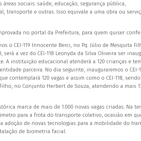
áreas sociais: saúde, educação, segurança pública,
ial, transporte e outras. Isso equivale a uma obra ou servi
mprovada no portal da Prefeitura, para quem quiser confer
 o CEI-119 Innocente Berci, no Pq. Júlio de Mesquita Fil
, será a vez do CEI-118 Leonyda da Silva Oliveira ser inau
e. A instituição educacional atenderá a 120 crianças e te
ntidade parceira. No dia seguinte, inauguraremos o CEI-
que contemplará 120 vagas e assim como o CEI-118, sendo
á Filho, no Conjunto Herbert de Souza, atendendo a mais 1
tórica marca de mais de 1.000 novas vagas criadas. Na ter
metro para a frota do transporte coletivo, ocasião em qu
a adoção de novas tecnologias para a mobilidade do tra
talação de biometria facial.