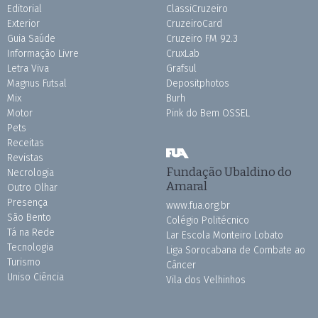
Editorial
ClassiCruzeiro
Exterior
CruzeiroCard
Guia Saúde
Cruzeiro FM 92.3
Informação Livre
CruxLab
Letra Viva
Grafsul
Magnus Futsal
Depositphotos
Mix
Burh
Motor
Pink do Bem OSSEL
Pets
Receitas
Revistas
Fundação Ubaldino do
Necrologia
Amaral
Outro Olhar
Presença
www.fua.org.br
São Bento
Colégio Politécnico
Tá na Rede
Lar Escola Monteiro Lobato
Tecnologia
Liga Sorocabana de Combate ao
Turismo
Câncer
Uniso Ciência
Vila dos Velhinhos