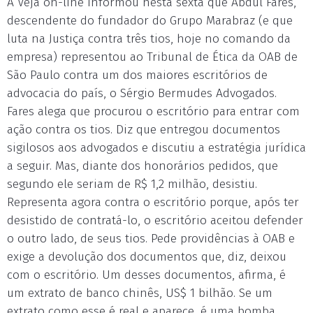
A Veja on-line informou nesta sexta que Abdul Fares,
descendente do fundador do Grupo Marabraz (e que
luta na Justiça contra três tios, hoje no comando da
empresa) representou ao Tribunal de Ética da OAB de
São Paulo contra um dos maiores escritórios de
advocacia do país, o Sérgio Bermudes Advogados.
Fares alega que procurou o escritório para entrar com
ação contra os tios. Diz que entregou documentos
sigilosos aos advogados e discutiu a estratégia jurídica
a seguir. Mas, diante dos honorários pedidos, que
segundo ele seriam de R$ 1,2 milhão, desistiu.
Representa agora contra o escritório porque, após ter
desistido de contratá-lo, o escritório aceitou defender
o outro lado, de seus tios. Pede providências à OAB e
exige a devolução dos documentos que, diz, deixou
com o escritório. Um desses documentos, afirma, é
um extrato de banco chinês, US$ 1 bilhão. Se um
extrato como esse é real e aparece, é uma bomba.