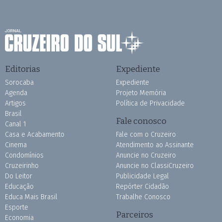
Editorias
Expediente
Sorocaba
Expediente
Agenda
Projeto Memória
Artigos
Política de Privacidade
Brasil
Fale conosco
Canal 1
Casa e Acabamento
Fale com o Cruzeiro
Cinema
Atendimento ao Assinante
Condomínios
Anuncie no Cruzeiro
Cruzeirinho
Anuncie no ClassiCruzeiro
Do Leitor
Publicidade Legal
Educação
Repórter Cidadão
Educa Mais Brasil
Trabalhe Conosco
Esporte
Parceiros
Economia