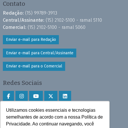
Contato
Redação:
(15) 99789-3913
Central/Assinante:
(15) 2102-5100 - ramal 5110
Comercial:
(15) 2102-5100 - ramal 5060
Enviar e-mail para Redação
Enviar e-mail para Central/Assinante
Enviar e-mail para o Comercial
Redes Sociais
Utilizamos cookies essenciais e tecnologias
Faça download do aplicativo
semelhantes de acordo com a nossa Política de
Privacidade. Ao continuar navegando, você
Play Store e App Store