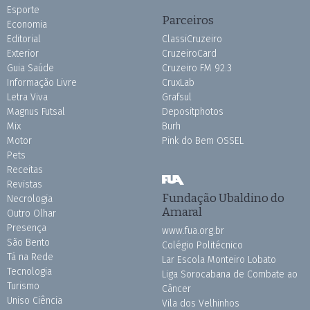
Esporte
Parceiros
Economia
Editorial
ClassiCruzeiro
Exterior
CruzeiroCard
Guia Saúde
Cruzeiro FM 92.3
Informação Livre
CruxLab
Letra Viva
Grafsul
Magnus Futsal
Depositphotos
Mix
Burh
Motor
Pink do Bem OSSEL
Pets
Receitas
Revistas
Fundação Ubaldino do
Necrologia
Amaral
Outro Olhar
Presença
www.fua.org.br
São Bento
Colégio Politécnico
Tá na Rede
Lar Escola Monteiro Lobato
Tecnologia
Liga Sorocabana de Combate ao
Turismo
Câncer
Uniso Ciência
Vila dos Velhinhos