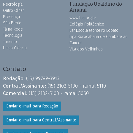
Fundação Ubaldino do
Necrologia
Amaral
Outro Olhar
Presença
www.fua.org.br
São Bento
Colégio Politécnico
Tá na Rede
Lar Escola Monteiro Lobato
Tecnologia
Liga Sorocabana de Combate ao
Turismo
Câncer
Uniso Ciência
Vila dos Velhinhos
Contato
Redação:
(15) 99789-3913
Central/Assinante:
(15) 2102-5100 - ramal 5110
Comercial:
(15) 2102-5100 - ramal 5060
Enviar e-mail para Redação
Enviar e-mail para Central/Assinante