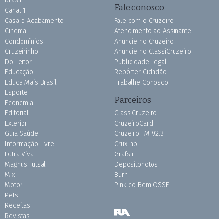
Brasil
Fale conosco
Canal 1
Casa e Acabamento
Fale com o Cruzeiro
Cinema
Atendimento ao Assinante
Condomínios
Anuncie no Cruzeiro
Cruzeirinho
Anuncie no ClassiCruzeiro
Do Leitor
Publicidade Legal
Educação
Repórter Cidadão
Educa Mais Brasil
Trabalhe Conosco
Esporte
Parceiros
Economia
Editorial
ClassiCruzeiro
Exterior
CruzeiroCard
Guia Saúde
Cruzeiro FM 92.3
Informação Livre
CruxLab
Letra Viva
Grafsul
Magnus Futsal
Depositphotos
Mix
Burh
Motor
Pink do Bem OSSEL
Pets
Receitas
Revistas