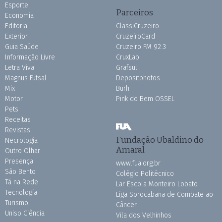
Esporte
Parceiros
Economia
Editorial
ClassiCruzeiro
Exterior
CruzeiroCard
Guia Saúde
Cruzeiro FM 92.3
Informação Livre
CruxLab
Letra Viva
Grafsul
Magnus Futsal
Depositphotos
Mix
Burh
Motor
Pink do Bem OSSEL
Pets
Receitas
Revistas
Fundação Ubaldino do
Necrologia
Amaral
Outro Olhar
Presença
www.fua.org.br
São Bento
Colégio Politécnico
Tá na Rede
Lar Escola Monteiro Lobato
Tecnologia
Liga Sorocabana de Combate ao
Turismo
Câncer
Uniso Ciência
Vila dos Velhinhos