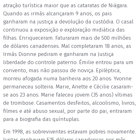
atração turística maior que as cataratas de Niágara.
Quando as irmãs alcançaram 9 anos, os pais
ganharam na justiça a devolução da custódia. O casal
continuou a exposição e exploração midiática das
filhas. Enriqueceram. Faturaram mais de 500 milhões
de dólares canadenses. Mal completaram 18 anos, as
Irmãs Dionne pediram e ganharam na Justiça
liberdade do controle paterno. Émilie entrou para um
convento, mas não passou de noviça. Epiléptica,
morreu afogada numa banheira aos 20 anos. Yvonne
permaneceu solteira. Marie, Anette e Cécilie casaram-
se aos 23 anos. Marie faleceu jovem (35 anos) vítimas
de trombose. Casamentos desfeitos, alcoolismo, livros,
filmes e até abuso sexual, por parte do pai, entraram
para a biografia das quíntuplas.
Em 1998, as sobreviventes estavam pobres novamente.
Juntas ganhavam 525 dólares canadenses por mês.