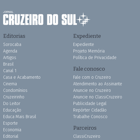
Editorias
Expediente
Sorocaba
Expediente
Agenda
Projeto Memória
Artigos
Política de Privacidade
Brasil
Fale conosco
Canal 1
Casa e Acabamento
Fale com o Cruzeiro
Cinema
Atendimento ao Assinante
Condomínios
Anuncie no Cruzeiro
Cruzeirinho
Anuncie no ClassiCruzeiro
Do Leitor
Publicidade Legal
Educação
Repórter Cidadão
Educa Mais Brasil
Trabalhe Conosco
Esporte
Parceiros
Economia
Editorial
ClassiCruzeiro