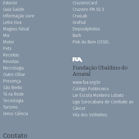
Exterior
CruzeiroCard
Guia Saúde
Cruzeiro FM 92.3
Informação Livre
CruxLab
Letra Viva
Grafsul
Magnus Futsal
Depositphotos
Mix
Burh
Motor
Pink do Bem OSSEL
Pets
Receitas
Revistas
Fundação Ubaldino do
Necrologia
Amaral
Outro Olhar
Presença
www.fua.org.br
São Bento
Colégio Politécnico
Tá na Rede
Lar Escola Monteiro Lobato
Tecnologia
Liga Sorocabana de Combate ao
Turismo
Câncer
Uniso Ciência
Vila dos Velhinhos
Contato