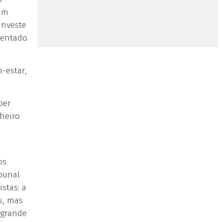
sim
investe
tentado.
-estar,
per
heiro
os
ibunal
stas: a
s, mas
 grande