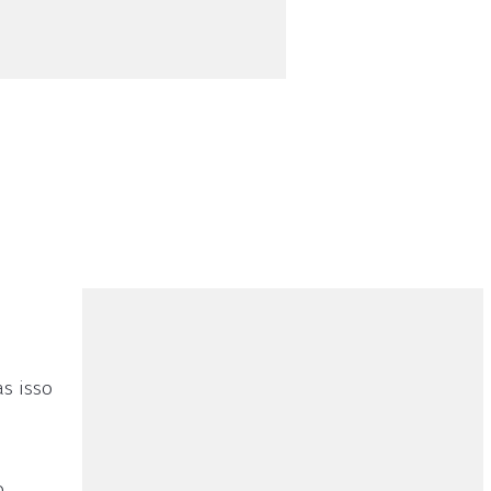
s isso
o