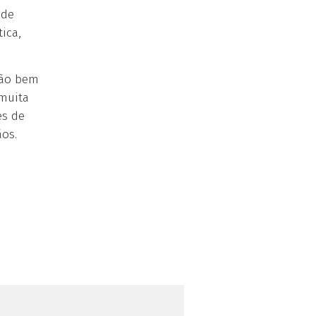
 de
ica,
ção bem
 muita
es de
os.