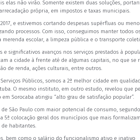
pois elas não virão. Somente existem duas soluções, portan
 arrecadação própria, em impostos e taxas municipais.
 2017, e estivemos cortando despesas supérfluas ou meno
mizando processos. Com isso, conseguimos manter todos o
merenda escolar, a limpeza pública e o transporte coleti
 e significativos avanços nos serviços prestados à popul
m a cidade à frente até de algumas capitais, no que se r
o de renda, ações culturais, entre outros.
s Serviços Públicos, somos a 2ª melhor cidade em qualida
atuba. O mesmo instituto, em outro estudo, revelou que pe
o em Sorocaba atingiu “alto grau de satisfação popular”.
 de São Paulo com maior potencial de consumo, segund
 a 5ª colocação geral dos municípios que mais formalizam
de habitantes.
, bem como o salário do funcionalismo ativo e inativo