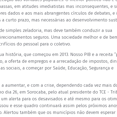
massas, em atitudes imediatistas mas inconsequentes, e 
es dados e aos mais abrangentes círculos de debates, e 
 a curto prazo, mas necessárias ao desenvolvimento sus
 de simples zeladoria, mas deve também conduzir a sua
direcionamentos seguros. Uma sociedade melhor e de bem
ifícios do pessoal para o coletivo.
sua história, que começou em 2013. Nosso PIB e a receita “
o, a oferta de empregos e a arrecadação de impostos, din
s sociais, a começar por Saúde, Educação, Segurança e
 a aumentar, e com a crise, dependendo cada vez mais d
imo dia 26, em Sorocaba, pelo atual presidente do TCE - Tr
i um alerta para os desavisados e até mesmo para os otimi
passou e esse quadro continuará assim pelos próximos ano
endo. Alertou também que os municípios não devem esperar