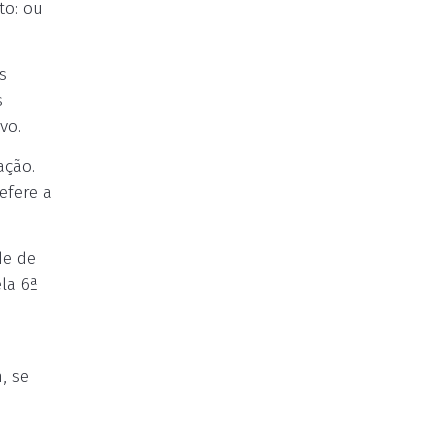
to: ou
s
s
vo.
ação.
efere a
de de
la 6ª
o
, se