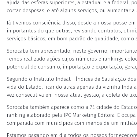
ajuda das esferas superiores, a estadual e a federal, 
cortar despesas, e até alguns serviços, ou aumentar a
Já tivemos consciência disso, desde a nossa posse em
importantes do que outras, revisando contratos, oti
serviços básicos, em bom padrão de qualidade, como a 
Sorocaba tem apresentado, neste governo, importantes
Temos realizado ações cujos números e rankings coloca
potencial de consumo, importação e exportação, geraçã
Segundo o Instituto Indsat - Índices de Satisfação do
vida do Estado, ficando atrás apenas da vizinha Indai
vez consecutiva em nossa atual gestão, a coleta de lix
Sorocaba também aparece como a 7ª cidade do Estado
ranking elaborado pela IPC Marketing Editora. E ocupa
comparada com municípios com menos de um milhão 
Estamos pagando em dia todos os nossos fornecedores