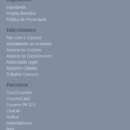
Expediente
Projeto Memória
Política de Privacidade
Fale conosco
Fale com o Cruzeiro
Atendimento ao Assinante
Anuncie no Cruzeiro
Anuncie no ClassiCruzeiro
Publicidade Legal
Repórter Cidadão
Trabalhe Conosco
Parceiros
ClassiCruzeiro
CruzeiroCard
Cruzeiro FM 92.3
CruxLab
Grafsul
Depositphotos
Burh