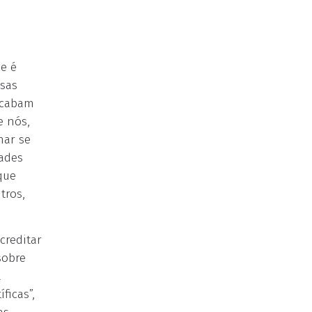
e é
ssas
acabam
e nós,
nar se
dades
que
tros,
creditar
sobre
a
ficas”,