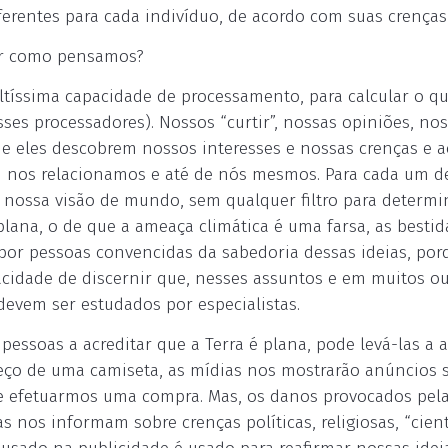
ferentes para cada indivíduo, de acordo com suas crenças
er como pensamos?
ltíssima capacidade de processamento, para calcular o qu
ses processadores). Nossos “curtir”, nossas opiniões, no
 eles descobrem nossos interesses e nossas crenças e 
nos relacionamos e até de nós mesmos. Para cada um d
ossa visão de mundo, sem qualquer filtro para determi
plana, o de que a ameaça climática é uma farsa, as besti
 por pessoas convencidas da sabedoria dessas ideias, por
acidade de discernir que, nesses assuntos e em muitos ou
evem ser estudados por especialistas.
ssoas a acreditar que a Terra é plana, pode levá-las a a
eço de uma camiseta, as mídias nos mostrarão anúncios 
e efetuarmos uma compra. Mas, os danos provocados pel
nos informam sobre crenças políticas, religiosas, “cientí