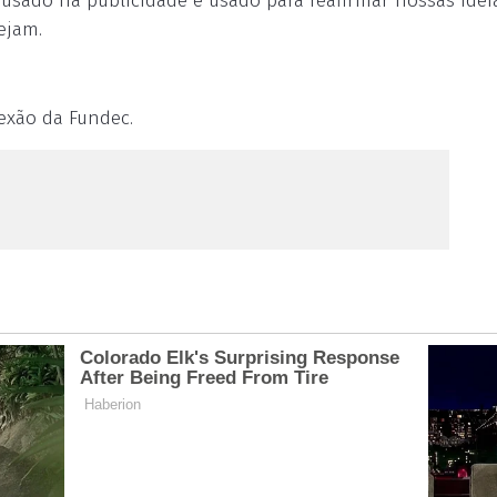
 usado na publicidade é usado para reafirmar nossas idei
ejam.
lexão da Fundec.