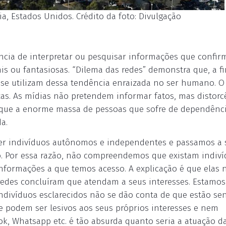
ia, Estados Unidos. Crédito da foto: Divulgação
ncia de interpretar ou pesquisar informações que confi
ais ou fantasiosas. “Dilema das redes” demonstra que, a f
 se utilizam dessa tendência enraizada no ser humano. O
as. As mídias não pretendem informar fatos, mas distorc
s que a enorme massa de pessoas que sofre de dependênc
a.
 ser indivíduos autônomos e independentes e passamos a 
. Por essa razão, não compreendemos que existam indiv
nformações a que temos acesso. A explicação é que elas 
edes concluíram que atendam a seus interesses. Estamo
divíduos esclarecidos não se dão conta de que estão se
 podem ser lesivos aos seus próprios interesses e nem
ok, Whatsapp etc. é tão absurda quanto seria a atuação d