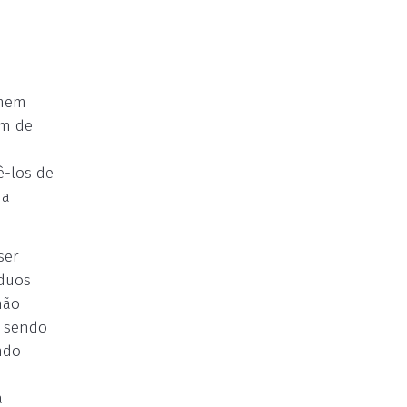
rmem
im de
ê-los de
ia
ser
íduos
não
s sendo
ndo
a