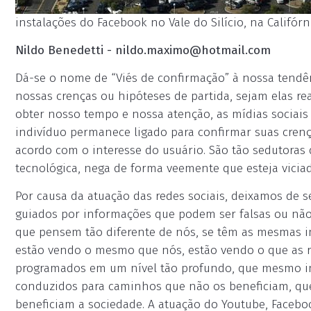
instalações do Facebook no Vale do Silício, na Califórn
Nildo Benedetti -
nildo.maximo@hotmail.com
Dá-se o nome de “Viés de confirmação” à nossa tendê
nossas crenças ou hipóteses de partida, sejam elas re
obter nosso tempo e nossa atenção, as mídias sociais
indivíduo permanece ligado para confirmar suas crenç
acordo com o interesse do usuário. São tão sedutora
tecnológica, nega de forma veemente que esteja viciad
Por causa da atuação das redes sociais, deixamos de
guiados por informações que podem ser falsas ou não
que pensem tão diferente de nós, se têm as mesmas i
estão vendo o mesmo que nós, estão vendo o que as r
programados em um nível tão profundo, que mesmo in
conduzidos para caminhos que não os beneficiam, que
beneficiam a sociedade. A atuação do Youtube, Facebo