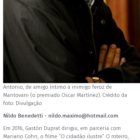
Antonio, de amigo íntimo a inimigo feroz de
Mantovani (o premiado Oscar Martínez). Crédito da
foto: Divulgação
Nildo Benedetti -
nildo.maximo@hotmail.com
Em 2016, Gastón Duprat dirigiu, em parceria com
Mariano Cohn, o filme “O cidadão ilustre”. O roteiro,