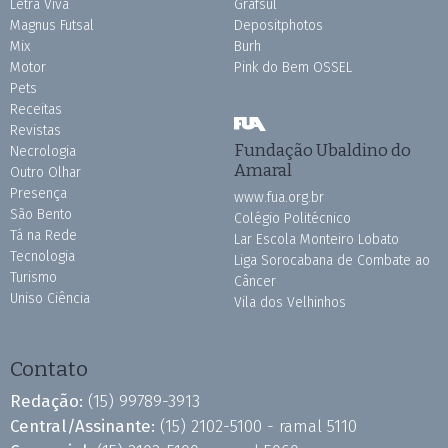
Letra Viva
Grafsul
Magnus Futsal
Depositphotos
Mix
Burh
Motor
Pink do Bem OSSEL
Pets
Receitas
Revistas
Fundação Ubaldino do
Necrologia
Amaral
Outro Olhar
Presença
www.fua.org.br
São Bento
Colégio Politécnico
Tá na Rede
Lar Escola Monteiro Lobato
Tecnologia
Liga Sorocabana de Combate ao
Turismo
Câncer
Uniso Ciência
Vila dos Velhinhos
Contato
Redação:
(15) 99789-3913
Central/Assinante:
(15) 2102-5100 - ramal 5110