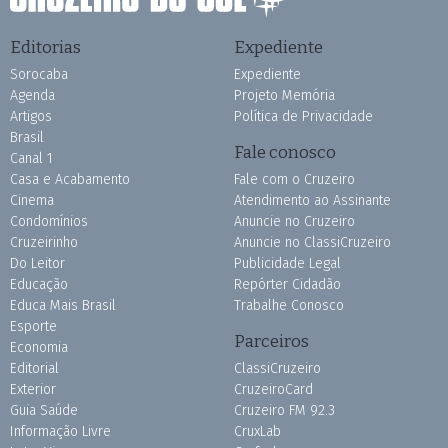
Editorias
Expediente
Sorocaba
Expediente
Agenda
Projeto Memória
Artigos
Política de Privacidade
Brasil
Fale conosco
Canal 1
Casa e Acabamento
Fale com o Cruzeiro
Cinema
Atendimento ao Assinante
Condomínios
Anuncie no Cruzeiro
Cruzeirinho
Anuncie no ClassiCruzeiro
Do Leitor
Publicidade Legal
Educação
Repórter Cidadão
Educa Mais Brasil
Trabalhe Conosco
Esporte
Parceiros
Economia
Editorial
ClassiCruzeiro
Exterior
CruzeiroCard
Guia Saúde
Cruzeiro FM 92.3
Informação Livre
CruxLab