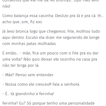
conselhos que ele me dá. As broncas... tipo: não vem
não!
Como balança essa casinha. Deslizo pra lá e pra cá. Ih...
acho que...sim, fiz xixi.
Já levo bronca logo que chegamos. Fite, molhou tudo
aqui dentro. Escuto ela dizer me segurando de longe
com minhas patas molhadas.
E então... - mãe, fica um pouco com o Fite pra eu dar
uma volta? Não quis deixar ele sozinho na casa pra
não ter briga por lá.
- Mãe? Penso sem entender.
- Nossa como ele cresceu!!! Fala a senhora.
- É... tá grandinho e ferinha!
Ferinha? Eu? Só porque tenho uma personalidade