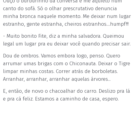
Ouço o burburinho da conversa e me aquieto num
canto do sofá. Só o olhar prescrutativo denuncia
minha bronca naquele momento. Me deixar num lugar
estranho, gente estranha, cheiros estranhos....humpf!!!
- Muito bonito Fite, diz a minha salvadora. Queimou
legal um lugar pra eu deixar você quando precisar sair.
Dou de ombros. Vamos embora logo, penso. Quero
arrumar umas brigas com o Chiconauta. Deixar o Tigre
limpar minhas costas. Correr atrás de borboletas.
Arranhar, arranhar, arranhar aquelas árvores...
E, então, de novo o chacoalhar do carro. Deslizo pra lá
e pra cá feliz. Estamos a caminho de casa, espero.