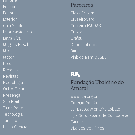
Esporte
Parceiros
Economia
Editorial
ClassiCruzeiro
Exterior
CruzeiroCard
Guia Saúde
Cruzeiro FM 92.3
Informação Livre
CruxLab
Letra Viva
Grafsul
Magnus Futsal
Depositphotos
Mix
Burh
Motor
Pink do Bem OSSEL
Pets
Receitas
Revistas
Fundação Ubaldino do
Necrologia
Amaral
Outro Olhar
Presença
www.fua.org.br
São Bento
Colégio Politécnico
Tá na Rede
Lar Escola Monteiro Lobato
Tecnologia
Liga Sorocabana de Combate ao
Turismo
Câncer
Uniso Ciência
Vila dos Velhinhos