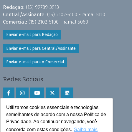
Redação:
(15) 99789-3913
Central/Assinante:
(15) 2102-5100 - ramal 5110
Comercial:
(15) 2102-5100 - ramal 5060
Enviar e-mail para Redação
Enviar e-mail para Central/Assinante
Enviar e-mail para o Comercial
Redes Sociais
Utilizamos cookies essenciais e tecnologias
Faça download do aplicativo
semelhantes de acordo com a nossa Política de
Privacidade. Ao continuar navegando, você
Play Store e App Store
concorda com estas condições.
Saiba mais