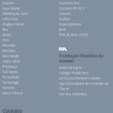
Exterior
CruzeiroCard
Guia Saúde
Cruzeiro FM 92.3
Informação Livre
CruxLab
Letra Viva
Grafsul
Magnus Futsal
Depositphotos
Mix
Burh
Motor
Pink do Bem OSSEL
Pets
Receitas
Revistas
Fundação Ubaldino do
Necrologia
Amaral
Outro Olhar
Presença
www.fua.org.br
São Bento
Colégio Politécnico
Tá na Rede
Lar Escola Monteiro Lobato
Tecnologia
Liga Sorocabana de Combate ao
Turismo
Câncer
Uniso Ciência
Vila dos Velhinhos
Contato