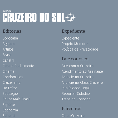
Editorias
Expediente
Sorocaba
Expediente
Agenda
Projeto Memória
Artigos
Política de Privacidade
Brasil
Fale conosco
Canal 1
Casa e Acabamento
Fale com o Cruzeiro
Cinema
Atendimento ao Assinante
Condomínios
Anuncie no Cruzeiro
Cruzeirinho
Anuncie no ClassiCruzeiro
Do Leitor
Publicidade Legal
Educação
Repórter Cidadão
Educa Mais Brasil
Trabalhe Conosco
Esporte
Parceiros
Economia
Editorial
ClassiCruzeiro