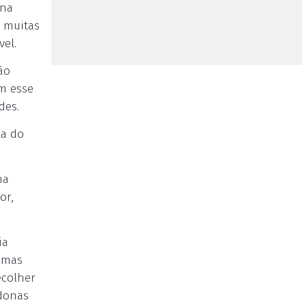
 na
e muitas
el.
ão
m esse
des.
ta do
ha
or,
ia
, mas
ecolher
 donas