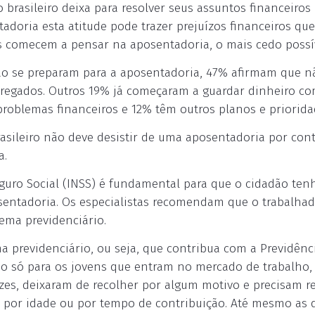
brasileiro deixa para resolver seus assuntos financeiros
doria esta atitude pode trazer prejuízos financeiros qu
as comecem a pensar na aposentadoria, o mais cedo possív
ão se preparam para a aposentadoria, 47% afirmam que n
regados. Outros 19% já começaram a guardar dinheiro co
roblemas financeiros e 12% têm outros planos e priorida
brasileiro não deve desistir de uma aposentadoria por con
a.
eguro Social (INSS) é fundamental para que o cidadão ten
osentadoria. Os especialistas recomendam que o trabalhad
ema previdenciário.
a previdenciário, ou seja, que contribua com a Previdênc
não só para os jovens que entram no mercado de trabalho
zes, deixaram de recolher por algum motivo e precisam r
la por idade ou por tempo de contribuição. Até mesmo as