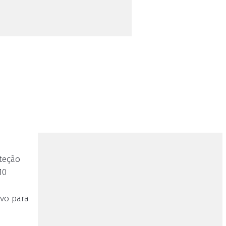
oteção
10
ivo para