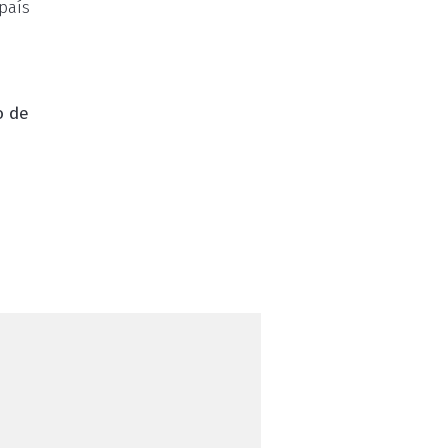
país
o de