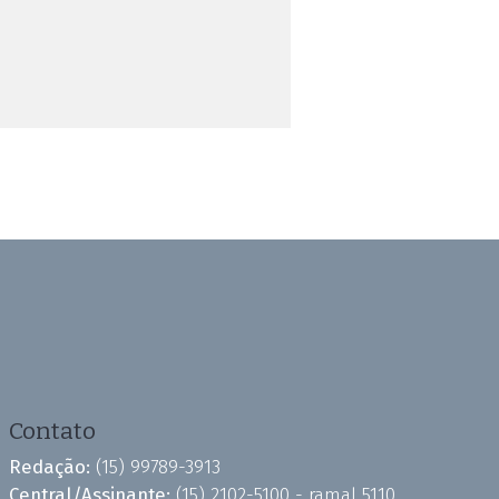
Contato
Redação:
(15) 99789-3913
Central/Assinante:
(15) 2102-5100 - ramal 5110