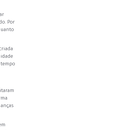
ar
do. Por
quanto
criada
 idade
m tempo
pitaram
orma
danças
rem