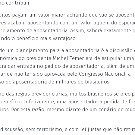
o contribuir.
muitos pagam um valor maior achando que vão se aposent
tores acabam aposentando com um valor aquém do espera
anejamento de aposentadoria. Assim, saberá exatamente 
ndo o benefício mais vantajoso.
e de um planejamento para a aposentadoria é a discussão 
onômica do presidente Michel Temer era de estipular uma
ara dar entrada no pedido de aposentadoria, além de u
ar de não ter sido aprovada pelo Congresso Nacional, a
so de aposentadoria de milhares de brasileiros.
o das regras previdenciárias, muitos brasileiros se preci
 benefício. Infelizmente, uma aposentadoria pedida de f
ceiros. Por esta razão, mesmo diante de um cenário de mu
discussão, sem terrorismo, e com lei justas que não reti