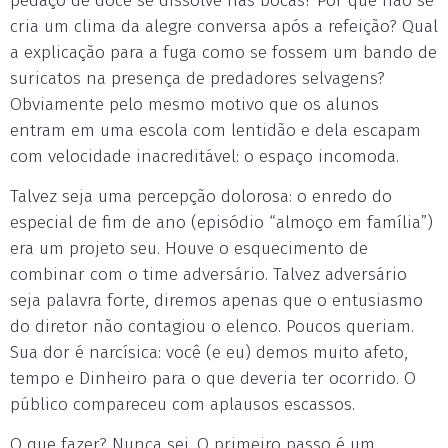
pedaço de doce se dissolve nas bocas? Por que não se
cria um clima da alegre conversa após a refeição? Qual
a explicação para a fuga como se fossem um bando de
suricatos na presença de predadores selvagens?
Obviamente pelo mesmo motivo que os alunos
entram em uma escola com lentidão e dela escapam
com velocidade inacreditável: o espaço incomoda.
Talvez seja uma percepção dolorosa: o enredo do
especial de fim de ano (episódio “almoço em família”)
era um projeto seu. Houve o esquecimento de
combinar com o time adversário. Talvez adversário
seja palavra forte, diremos apenas que o entusiasmo
do diretor não contagiou o elenco. Poucos queriam.
Sua dor é narcísica: você (e eu) demos muito afeto,
tempo e Dinheiro para o que deveria ter ocorrido. O
público compareceu com aplausos escassos.
O que fazer? Nunca sei. O primeiro passo é um