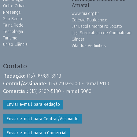
Amaral
Outro Olhar
Presença
www.fua.org.br
São Bento
Colégio Politécnico
Tá na Rede
Lar Escola Monteiro Lobato
Tecnologia
Liga Sorocabana de Combate ao
Turismo
Câncer
Uniso Ciência
Vila dos Velhinhos
Contato
Redação:
(15) 99789-3913
Central/Assinante:
(15) 2102-5100 - ramal 5110
Comercial:
(15) 2102-5100 - ramal 5060
Enviar e-mail para Redação
Enviar e-mail para Central/Assinante
Enviar e-mail para o Comercial