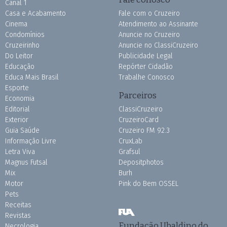
Canal 1
Casa e Acabamento
Fale com o Cruzeiro
Cinema
Atendimento ao Assinante
Condomínios
Anuncie no Cruzeiro
Cruzeirinho
Anuncie no ClassiCruzeiro
Do Leitor
Publicidade Legal
Educação
Repórter Cidadão
Educa Mais Brasil
Trabalhe Conosco
Esporte
Parceiros
Economia
Editorial
ClassiCruzeiro
Exterior
CruzeiroCard
Guia Saúde
Cruzeiro FM 92.3
Informação Livre
CruxLab
Letra Viva
Grafsul
Magnus Futsal
Depositphotos
Mix
Burh
Motor
Pink do Bem OSSEL
Pets
Receitas
Revistas
Fundação Ubaldino do
Necrologia