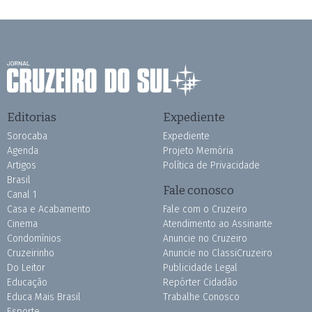
Editorias
Expediente
Sorocaba
Expediente
Agenda
Projeto Memória
Artigos
Política de Privacidade
Brasil
Fale conosco
Canal 1
Casa e Acabamento
Fale com o Cruzeiro
Cinema
Atendimento ao Assinante
Condomínios
Anuncie no Cruzeiro
Cruzeirinho
Anuncie no ClassiCruzeiro
Do Leitor
Publicidade Legal
Educação
Repórter Cidadão
Educa Mais Brasil
Trabalhe Conosco
Esporte