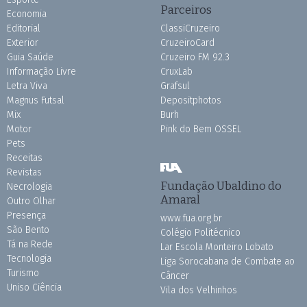
Parceiros
Economia
Editorial
ClassiCruzeiro
Exterior
CruzeiroCard
Guia Saúde
Cruzeiro FM 92.3
Informação Livre
CruxLab
Letra Viva
Grafsul
Magnus Futsal
Depositphotos
Mix
Burh
Motor
Pink do Bem OSSEL
Pets
Receitas
Revistas
Fundação Ubaldino do
Necrologia
Amaral
Outro Olhar
Presença
www.fua.org.br
São Bento
Colégio Politécnico
Tá na Rede
Lar Escola Monteiro Lobato
Tecnologia
Liga Sorocabana de Combate ao
Turismo
Câncer
Uniso Ciência
Vila dos Velhinhos