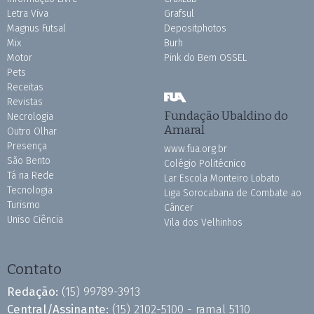
Letra Viva
Grafsul
Magnus Futsal
Depositphotos
Mix
Burh
Motor
Pink do Bem OSSEL
Pets
Receitas
Revistas
Fundação Ubaldino do
Necrologia
Amaral
Outro Olhar
Presença
www.fua.org.br
São Bento
Colégio Politécnico
Tá na Rede
Lar Escola Monteiro Lobato
Tecnologia
Liga Sorocabana de Combate ao
Turismo
Câncer
Uniso Ciência
Vila dos Velhinhos
Contato
Redação:
(15) 99789-3913
Central/Assinante:
(15) 2102-5100 - ramal 5110