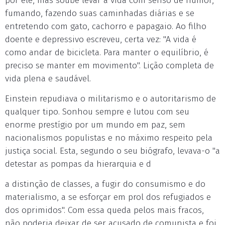
por ele, mas soube levar a vida com senso de humor,
fumando, fazendo suas caminhadas diárias e se
entretendo com gato, cachorro e papagaio. Ao filho
doente e depressivo escreveu, certa vez: "A vida é
como andar de bicicleta. Para manter o equilíbrio, é
preciso se manter em movimento". Lição completa de
vida plena e saudável.
Einstein repudiava o militarismo e o autoritarismo de
qualquer tipo. Sonhou sempre e lutou com seu
enorme prestígio por um mundo em paz, sem
nacionalismos populistas e no máximo respeito pela
justiça social. Esta, segundo o seu biógrafo, levava-o "a
detestar as pompas da hierarquia e d
a distinção de classes, a fugir do consumismo e do
materialismo, a se esforçar em prol dos refugiados e
dos oprimidos". Com essa queda pelos mais fracos,
não poderia deixar de ser acusado de comunista e foi