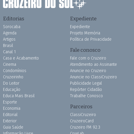
Editorias
Expediente
Sorocaba
Expediente
Agenda
Projeto Memória
Artigos
Política de Privacidade
Brasil
Fale conosco
Canal 1
Casa e Acabamento
Fale com o Cruzeiro
Cinema
Atendimento ao Assinante
Condomínios
Anuncie no Cruzeiro
Cruzeirinho
Anuncie no ClassiCruzeiro
Do Leitor
Publicidade Legal
Educação
Repórter Cidadão
Educa Mais Brasil
Trabalhe Conosco
Esporte
Parceiros
Economia
Editorial
ClassiCruzeiro
Exterior
CruzeiroCard
Guia Saúde
Cruzeiro FM 92.3
Informação Livre
CruxLab