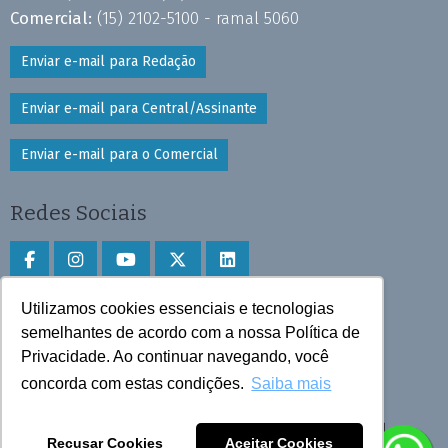
Comercial:
(15) 2102-5100 - ramal 5060
Enviar e-mail para Redação
Enviar e-mail para Central/Assinante
Enviar e-mail para o Comercial
Redes Sociais
Utilizamos cookies essenciais e tecnologias
Faça download do aplicativo
semelhantes de acordo com a nossa Política de
Privacidade. Ao continuar navegando, você
Play Store e App Store
concorda com estas condições.
Saiba mais
Todos os direitos reservados © 2025 Cruzeiro do Sul
Recusar Cookies
Aceitar Cookies