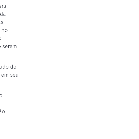
era
 da
as
r no
s
e serem
nado do
s em seu
o
não