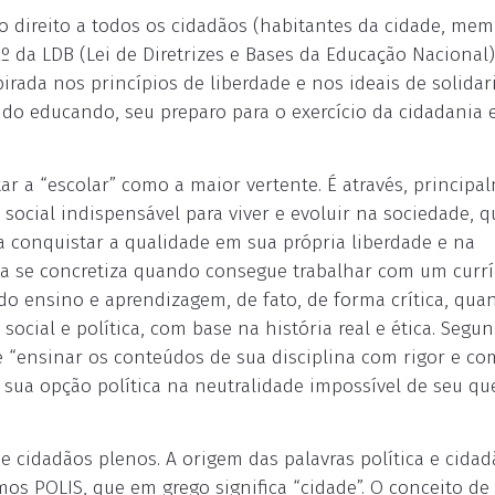
o o direito a todos os cidadãos (habitantes da cidade, me
º da LDB (Lei de Diretrizes e Bases da Educação Nacional
pirada nos princípios de liberdade e nos ideais de solida
o educando, seu preparo para o exercício da cidadania 
 a “escolar” como a maior vertente. É através, principa
 social indispensável para viver e evoluir na sociedade, q
ra conquistar a qualidade em sua própria liberdade e na
ola se concretiza quando consegue trabalhar com um currí
 do ensino e aprendizagem, de fato, de forma crítica, qua
social e política, com base na história real e ética. Segu
de “ensinar os conteúdos de sua disciplina com rigor e co
ua opção política na neutralidade impossível de seu que
e cidadãos plenos. A origem das palavras política e cidad
emos POLIS, que em grego significa “cidade”. O conceito de