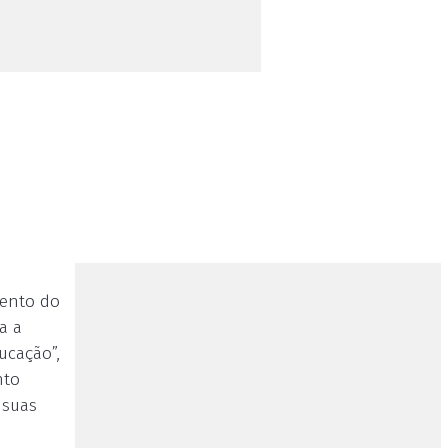
mento do
a a
ucação”,
nto
 suas