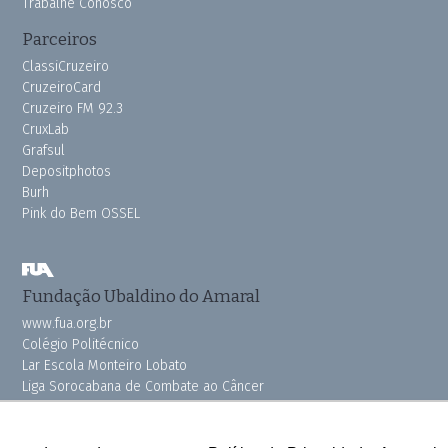
Trabalhe Conosco
Parceiros
ClassiCruzeiro
CruzeiroCard
Cruzeiro FM 92.3
CruxLab
Grafsul
Depositphotos
Burh
Pink do Bem OSSEL
Fundação Ubaldino do Amaral
www.fua.org.br
Colégio Politécnico
Lar Escola Monteiro Lobato
Liga Sorocabana de Combate ao Câncer
Vila dos Velhinhos