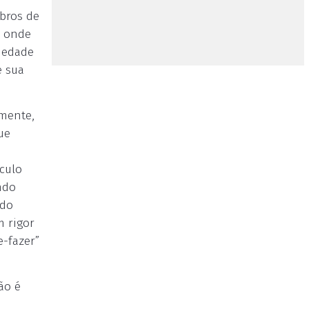
mbros de
) onde
riedade
e sua
lmente,
ue
culo
ndo
ndo
m rigor
-fazer”
ão é