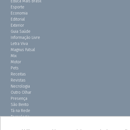
Educa Mais Brasil
Esporte
Economia
Editorial
Exterior
Guia Saúde
Informação Livre
Letra Viva
Magnus Futsal
Mix
Motor
Pets
Receitas
Revistas
Necrologia
Outro Olhar
Presença
São Bento
Tá na Rede
Tecnologia
Turismo
Uniso Ciência