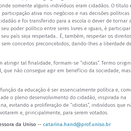
 onde somente alguns indivíduos eram cidadãos. O título 
participação ativa nos negócios e nas decisões políticas
idadão e foi transferido para a escola o dever de tornar 
 seu poder político entre seres livres e iguais, é participa
eu país seja respeitada... É, também, respeitar os direito
 sem conceitos preconcebidos, dando-lhes a liberdade d
atingir tal finalidade, formam-se “idiotas”. Termo origi
ual, que não consegue agir em benefício da sociedade, ma
função da educação é ser essencialmente política e, com
idade o pleno desenvolvimento do cidadão, inspirada na
a, evitando a proliferação de “idiotas”, indivíduos que 
 votarem e, principalmente, para serem votados.
essora da Uniso --
catarina.hand@prof.uniso.br