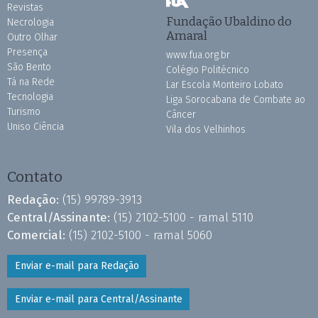
Revistas
Fundação Ubaldino do
Necrologia
Amaral
Outro Olhar
Presença
www.fua.org.br
São Bento
Colégio Politécnico
Tá na Rede
Lar Escola Monteiro Lobato
Tecnologia
Liga Sorocabana de Combate ao
Turismo
Câncer
Uniso Ciência
Vila dos Velhinhos
Contato
Redação:
(15) 99789-3913
Central/Assinante:
(15) 2102-5100 - ramal 5110
Comercial:
(15) 2102-5100 - ramal 5060
Enviar e-mail para Redação
Enviar e-mail para Central/Assinante