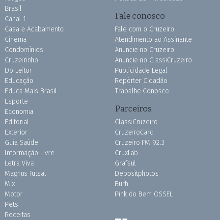
Brasil
Fale conosco
Canal 1
Casa e Acabamento
Fale com o Cruzeiro
Cinema
Atendimento ao Assinante
Condomínios
Anuncie no Cruzeiro
Cruzeirinho
Anuncie no ClassiCruzeiro
Do Leitor
Publicidade Legal
Educação
Repórter Cidadão
Educa Mais Brasil
Trabalhe Conosco
Esporte
Parceiros
Economia
Editorial
ClassiCruzeiro
Exterior
CruzeiroCard
Guia Saúde
Cruzeiro FM 92.3
Informação Livre
CruxLab
Letra Viva
Grafsul
Magnus Futsal
Depositphotos
Mix
Burh
Motor
Pink do Bem OSSEL
Pets
Receitas