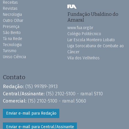
Receitas
Revistas
Fundação Ubaldino do
Necrologia
Amaral
Outro Olhar
Presença
www.fua.org.br
São Bento
Colégio Politécnico
Tá na Rede
Lar Escola Monteiro Lobato
Tecnologia
Liga Sorocabana de Combate ao
Turismo
Câncer
Uniso Ciência
Vila dos Velhinhos
Contato
Redação:
(15) 99789-3913
Central/Assinante:
(15) 2102-5100 - ramal 5110
Comercial:
(15) 2102-5100 - ramal 5060
Enviar e-mail para Redação
Enviar e-mail para Central/Assinante