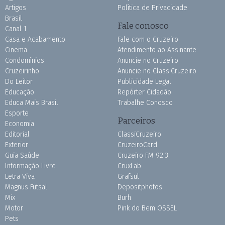
Artigos
Política de Privacidade
Brasil
Fale conosco
Canal 1
Casa e Acabamento
Fale com o Cruzeiro
Cinema
Atendimento ao Assinante
Condomínios
Anuncie no Cruzeiro
Cruzeirinho
Anuncie no ClassiCruzeiro
Do Leitor
Publicidade Legal
Educação
Repórter Cidadão
Educa Mais Brasil
Trabalhe Conosco
Esporte
Parceiros
Economia
Editorial
ClassiCruzeiro
Exterior
CruzeiroCard
Guia Saúde
Cruzeiro FM 92.3
Informação Livre
CruxLab
Letra Viva
Grafsul
Magnus Futsal
Depositphotos
Mix
Burh
Motor
Pink do Bem OSSEL
Pets