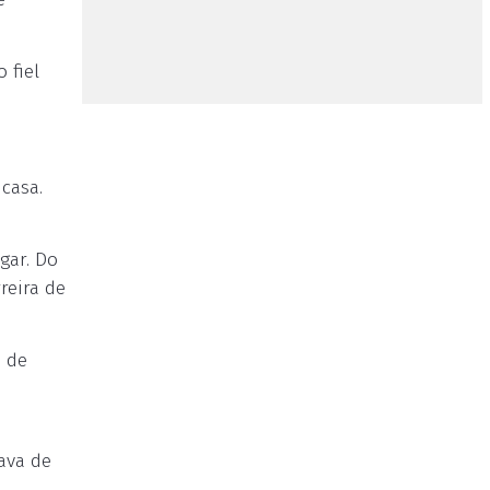
 fiel
casa.
gar. Do
reira de
o de
ava de