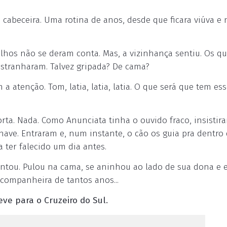
e cabeceira. Uma rotina de anos, desde que ficara viúva e
ilhos não se deram conta. Mas, a vizinhança sentiu. Os q
stranharam. Talvez gripada? De cama?
a atenção. Tom, latia, latia, latia. O que será que tem es
rta. Nada. Como Anunciata tinha o ouvido fraco, insistir
chave. Entraram e, num instante, o cão os guia pra dentro
 ter falecido um dia antes.
ntou. Pulou na cama, se aninhou ao lado de sua dona e 
companheira de tantos anos...
eve para o Cruzeiro do Sul.