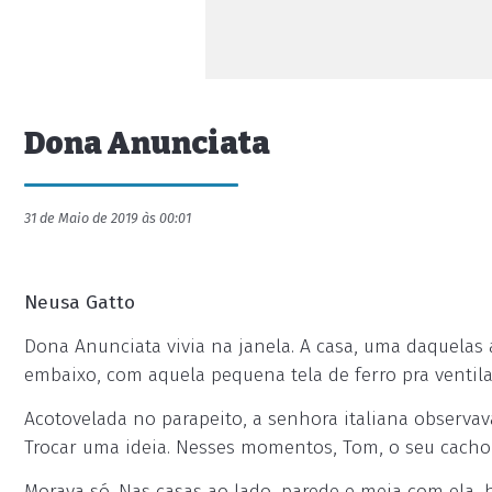
Dona Anunciata
31 de Maio de 2019 às 00:01
Neusa Gatto
Dona Anunciata vivia na janela. A casa, uma daquelas a
embaixo, com aquela pequena tela de ferro pra ventila
Acotovelada no parapeito, a senhora italiana observa
Trocar uma ideia. Nesses momentos, Tom, o seu cachorr
Morava só. Nas casas ao lado, parede e meia com ela,