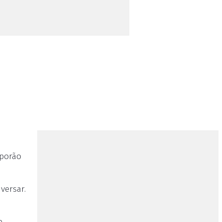
 porão
versar.
e