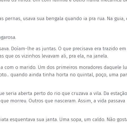
as pernas, usava sua bengala quando ia pra rua. Na guia, o
garosa.
ava. Doíam-lhe as juntas. O que precisava era trazido em 
 que os vizinhos levavam ali, pra ela, na janela.
ália com o marido. Um dos primeiros moradores daquele lu
to... quando ainda tinha horta no quintal, poço, uma par
 seria aberta perto do rio que cruzava a vila. Da estaçã
que morreu. Outros que nasceram. Assim, a vida passava
nciata esquentava sua janta. Uma sopa, um caldo. Não gost