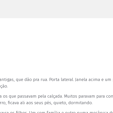
ntigas, que dão pra rua. Porta lateral. Janela acima e um
ção.
va os que passavam pela calçada. Muitos paravam para con
o, ficava ali aos seus pés, quieto, dormitando.
 havia os filhos. Um com família e outro numa mecânica d