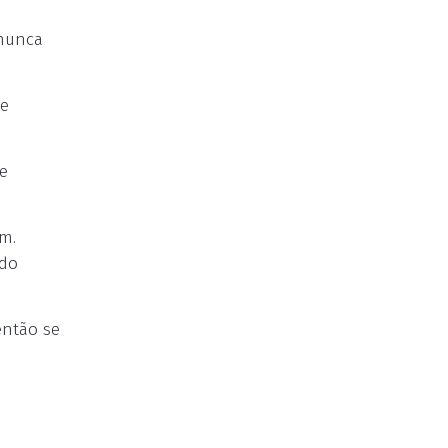
 nunca
ue
se
am.
 do
então se