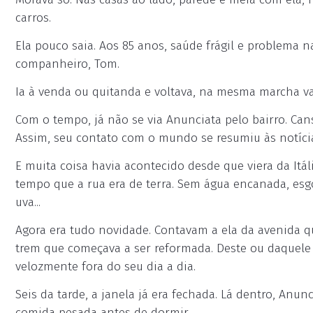
carros.
Ela pouco saia. Aos 85 anos, saúde frágil e problema n
companheiro, Tom.
Ia à venda ou quitanda e voltava, na mesma marcha va
Com o tempo, já não se via Anunciata pelo bairro. Cans
Assim, seu contato com o mundo se resumiu às notícias
E muita coisa havia acontecido desde que viera da It
tempo que a rua era de terra. Sem água encanada, esgo
uva...
Agora era tudo novidade. Contavam a ela da avenida que
trem que começava a ser reformada. Deste ou daquele 
velozmente fora do seu dia a dia.
Seis da tarde, a janela já era fechada. Lá dentro, Anu
comida pesada antes de dormir.