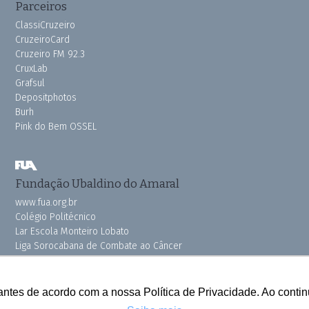
Parceiros
ClassiCruzeiro
CruzeiroCard
Cruzeiro FM 92.3
CruxLab
Grafsul
Depositphotos
Burh
Pink do Bem OSSEL
Fundação Ubaldino do Amaral
www.fua.org.br
Colégio Politécnico
Lar Escola Monteiro Lobato
Liga Sorocabana de Combate ao Câncer
Vila dos Velhinhos
antes de acordo com a nossa Política de Privacidade. Ao cont