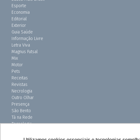
Esporte
Economia
Editorial
Exterior
Guia Saúde
Informação Livre
Letra Viva
Magnus Futsal
Mix
Motor
Pets
Receitas
Revistas
Necrologia
Outro Olhar
Presença
São Bento
Tá na Rede
Tecnologia
Turismo
Uniso Ciência
Utilizamos cookies essenciais e tecnologias semelh