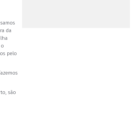
assamos
ra da
elha
 o
os pelo
 fazemos
to, são