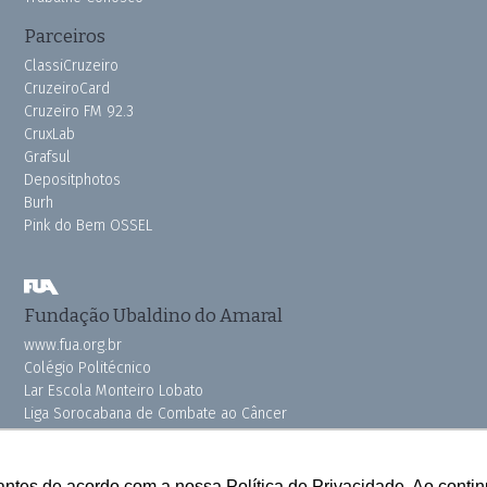
Parceiros
ClassiCruzeiro
CruzeiroCard
Cruzeiro FM 92.3
CruxLab
Grafsul
Depositphotos
Burh
Pink do Bem OSSEL
Fundação Ubaldino do Amaral
www.fua.org.br
Colégio Politécnico
Lar Escola Monteiro Lobato
Liga Sorocabana de Combate ao Câncer
Vila dos Velhinhos
antes de acordo com a nossa Política de Privacidade. Ao cont