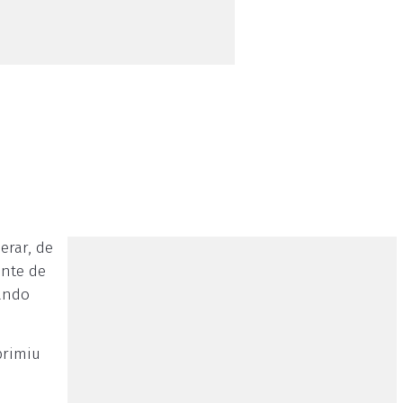
erar, de
ante de
iando
primiu