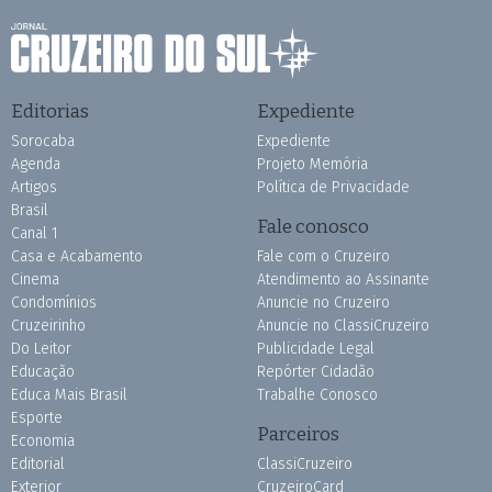
Editorias
Expediente
Sorocaba
Expediente
Agenda
Projeto Memória
Artigos
Política de Privacidade
Brasil
Fale conosco
Canal 1
Casa e Acabamento
Fale com o Cruzeiro
Cinema
Atendimento ao Assinante
Condomínios
Anuncie no Cruzeiro
Cruzeirinho
Anuncie no ClassiCruzeiro
Do Leitor
Publicidade Legal
Educação
Repórter Cidadão
Educa Mais Brasil
Trabalhe Conosco
Esporte
Parceiros
Economia
Editorial
ClassiCruzeiro
Exterior
CruzeiroCard