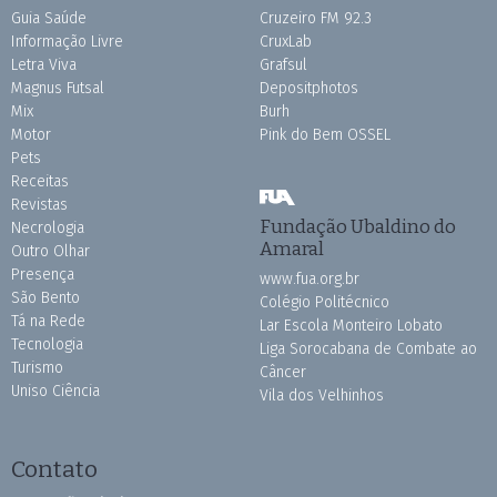
Guia Saúde
Cruzeiro FM 92.3
Informação Livre
CruxLab
Letra Viva
Grafsul
Magnus Futsal
Depositphotos
Mix
Burh
Motor
Pink do Bem OSSEL
Pets
Receitas
Revistas
Fundação Ubaldino do
Necrologia
Amaral
Outro Olhar
Presença
www.fua.org.br
São Bento
Colégio Politécnico
Tá na Rede
Lar Escola Monteiro Lobato
Tecnologia
Liga Sorocabana de Combate ao
Turismo
Câncer
Uniso Ciência
Vila dos Velhinhos
Contato