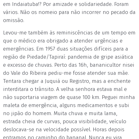
em Indaiatuba!? Por amizade e solidariedade. Foram
vários. Não os nomeio para não incorrer no pecado da
omissão.
Levou-me também às reminiscências de um tempo em
que o médico era obrigado a atender urgências e
emergências. Em 1957 duas situações difíceis para a
região de Piedade/Tapiraí: pandemia de gripe asiática
e excesso de chuvas. Perto das 16h, bananicultor nisei
do Vale do Ribeira pediu-me fosse atender sua mãe.
Tentara chegar a Juquiá ou Registro, mas a enchente
interditara o trânsito. A velha senhora estava mal e
não suportaria viagem de quase 100 km. Peguei minha
maleta de emergência, alguns medicamentos e subi
no jipão do homem. Muita chuva e muita lama,
estrada cheia de curvas, pouca visibilidade, veículo
deslocava-se na velocidade possível. Horas depois
entramos no caminho do bananal. Nunca eu vira