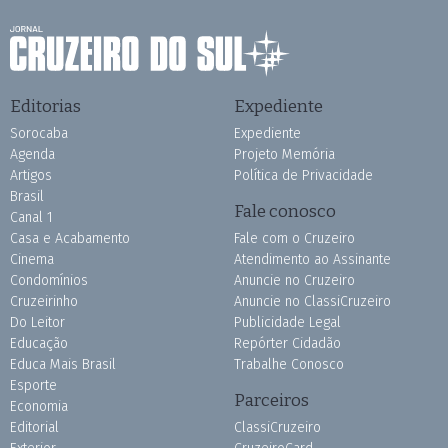
Editorias
Expediente
Sorocaba
Expediente
Agenda
Projeto Memória
Artigos
Política de Privacidade
Brasil
Fale conosco
Canal 1
Casa e Acabamento
Fale com o Cruzeiro
Cinema
Atendimento ao Assinante
Condomínios
Anuncie no Cruzeiro
Cruzeirinho
Anuncie no ClassiCruzeiro
Do Leitor
Publicidade Legal
Educação
Repórter Cidadão
Educa Mais Brasil
Trabalhe Conosco
Esporte
Parceiros
Economia
Editorial
ClassiCruzeiro