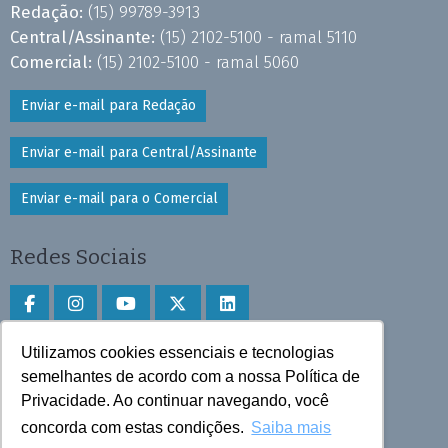
Redação:
(15) 99789-3913
Central/Assinante:
(15) 2102-5100 - ramal 5110
Comercial:
(15) 2102-5100 - ramal 5060
Enviar e-mail para Redação
Enviar e-mail para Central/Assinante
Enviar e-mail para o Comercial
Redes Sociais
Utilizamos cookies essenciais e tecnologias
Faça download do aplicativo
semelhantes de acordo com a nossa Política de
Privacidade. Ao continuar navegando, você
Play Store e App Store
concorda com estas condições.
Saiba mais