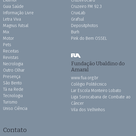
Exterior
CruzeiroCard
Guia Saúde
Cruzeiro FM 92.3
Informação Livre
CruxLab
Letra Viva
Grafsul
Magnus Futsal
Depositphotos
Mix
Burh
Motor
Pink do Bem OSSEL
Pets
Receitas
Revistas
Fundação Ubaldino do
Necrologia
Amaral
Outro Olhar
Presença
www.fua.org.br
São Bento
Colégio Politécnico
Tá na Rede
Lar Escola Monteiro Lobato
Tecnologia
Liga Sorocabana de Combate ao
Turismo
Câncer
Uniso Ciência
Vila dos Velhinhos
Contato