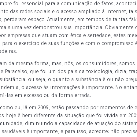
sempre foi essencial para a comunicação de fatos, aconte
ento das redes sociais e o acesso ampliado à internet, tai
, perderam espaço. Atualmente, em tempos de tantas fa
ão mais uma vez demonstrou sua importância. Obviamente 
por empresas que atuam com ética e seriedade, estes mei
 para o exercício de suas funções e com o compromisso é
deiras.
am da mesma forma, mas, nós, os consumidores, somos l
Paracelso, que foi um dos pais da toxicologia, dizia, tra
ubstância, ou seja, o quanto a substância é ou não preju
andemia, o acesso às informações é importante. No entan
mí-las em excesso ou da forma errada.
m como eu, lá em 2009, estão passando por momentos de e
 hoje é bem diferente da situação que foi vivida em 200
imunidade, diminuindo a capacidade de atuação do siste
udáveis é importante, e para isso, acredite: não preci