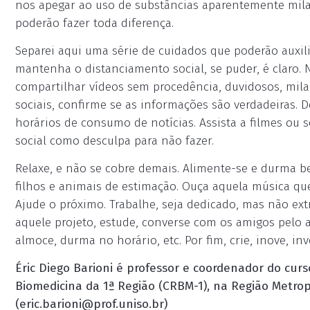
nos apegar ao uso de substâncias aparentemente mil
poderão fazer toda diferença.
Separei aqui uma série de cuidados que poderão auxil
mantenha o distanciamento social, se puder, é claro. 
compartilhar vídeos sem procedência, duvidosos, mila
sociais, confirme se as informações são verdadeiras. D
horários de consumo de notícias. Assista a filmes ou s
social como desculpa para não fazer.
Relaxe, e não se cobre demais. Alimente-se e durma b
filhos e animais de estimação. Ouça aquela música qu
Ajude o próximo. Trabalhe, seja dedicado, mas não ext
aquele projeto, estude, converse com os amigos pelo a
almoce, durma no horário, etc. Por fim, crie, inove, in
Éric Diego Barioni é professor e coordenador do cur
Biomedicina da 1ª Região (CRBM-1), na Região Metrop
(
eric.barioni@prof.uniso.br
)