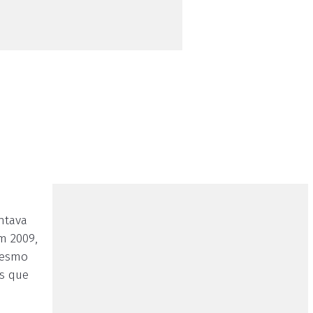
ntava
m 2009,
Mesmo
es que