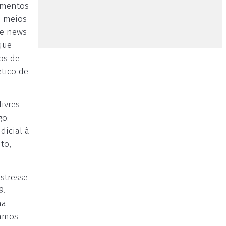
cimentos
s meios
ke news
que
os de
tico de
ivres
go:
dicial à
to,
stresse
9.
ma
samos