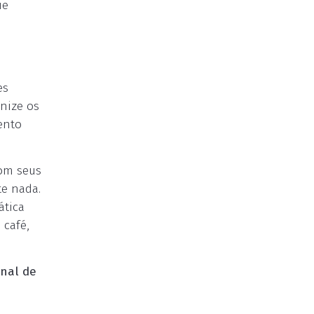
ue
es
anize os
ento
com seus
te nada.
ática
 café,
onal de