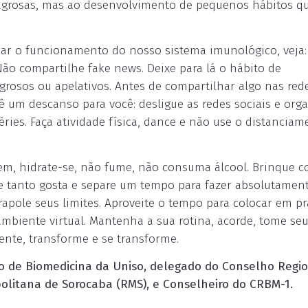
agrosas, mas ao desenvolvimento de pequenos hábitos q
iar o funcionamento do nosso sistema imunológico, veja:
Não compartilhe fake news. Deixe para lá o hábito de
grosos ou apelativos. Antes de compartilhar algo nas red
ê um descanso para você: desligue as redes sociais e org
éries. Faça atividade física, dance e não use o distanciam
em, hidrate-se, não fume, não consuma álcool. Brinque 
e tanto gosta e separe um tempo para fazer absolutamen
rapole seus limites. Aproveite o tempo para colocar em pr
mbiente virtual. Mantenha a sua rotina, acorde, tome seu
vente, transforme e se transforme.
so de Biomedicina da Uniso, delegado do Conselho Regi
olitana de Sorocaba (RMS), e Conselheiro do CRBM-1.